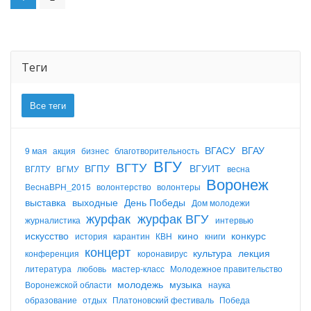
Теги
Все теги
ВГАСУ
ВГАУ
9 мая
акция
бизнес
благотворительность
ВГУ
ВГТУ
ВГПУ
ВГУИТ
ВГЛТУ
ВГМУ
весна
Воронеж
ВеснаВРН_2015
волонтерство
волонтеры
выставка
выходные
День Победы
Дом молодежи
журфак
журфак ВГУ
журналистика
интервью
искусство
кино
конкурс
история
карантин
КВН
книги
концерт
культура
лекция
конференция
коронавирус
литература
любовь
мастер-класс
Молодежное правительство
молодежь
музыка
Воронежской области
наука
образование
отдых
Платоновский фестиваль
Победа