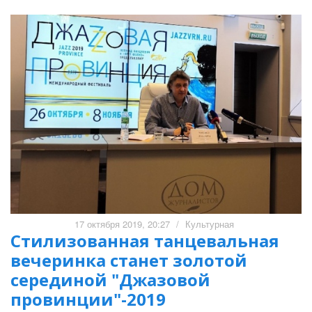
17 октября 2019, 20:27
/
Культурная
Стилизованная танцевальная
вечеринка станет золотой
серединой "Джазовой
провинции"-2019