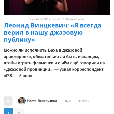
6 ноября 2017, 21:45
/
Культурная
Леонид Винцкевич: «Я всегда
верил в нашу джазовую
публику»
Можно ли исполнить Баха в джазовой
аранжировке, обязательно ли быть испанцем,
чтобы играть фламенко и о чём ещё говорили на
«Джазовой провинции», — узнал корреспондент
«P.S. — 5 сов».
Настя Веневитина
0
0
3379
1
2