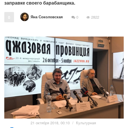
заправке своего барабанщика.
Яна Соколовская
0
0
2822
21 октября 2018, 00:10
/
Культурная