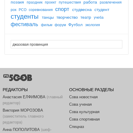
поэзия
работа
праздник
проект
путешествия
развлечения
спорт
студвесна
студент
рок
РСО
соревнования
студенты
танцы
творчество
театр
учеба
фестиваль
Футбол
фильм
форум
экология
РЕДАКТОРЫ
ОСНОВНЫЕ РАЗДЕЛЫ
Анастасия ЕЛФИМОВА
(главный
Сова новостная
редактор)
Сова ученая
Виктория МОРОЗОВА
Сова культурная
(заместитель главного
Сова спортивная
редактора)
Спецназ
Анна ПОПОЛИТОВА
(шеф-