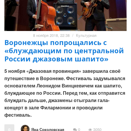
8 ноября 2018, 22:38
/
Культурная
Воронежцы попрощались с
«блуждающим по центральной
России джазовым шапито»
5 ноября «Джазовая провинция» завершила своё
путешествие в Воронеже. Фестиваль задумывался
основателем Леонидом Винцкевичем как шапито,
блуждающее по России. Перед тем, как отправится
блуждать дальше, джазмены отыграли гала-
концерт в зале Филармонии и проводили
фестиваль.
Яна Соколовская
0
0
3050