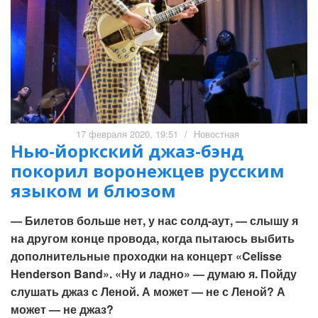
17 февраля 2020, 19:51
/
Новостная
Нью-йоркский джаз-бэнд
покорил воронежцев русским
языком и блюзом
— Билетов больше нет, у нас солд-аут, — слышу я
на другом конце провода, когда пытаюсь выбить
дополнительные проходки на концерт «Celisse
Henderson Band». «Ну и ладно» — думаю я. Пойду
слушать джаз с Леной. А может — не с Леной? А
может — не джаз?