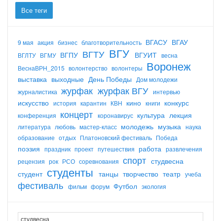
Все теги
ВГАСУ
ВГАУ
9 мая
акция
бизнес
благотворительность
ВГУ
ВГТУ
ВГПУ
ВГУИТ
ВГЛТУ
ВГМУ
весна
Воронеж
ВеснаВРН_2015
волонтерство
волонтеры
выставка
выходные
День Победы
Дом молодежи
журфак
журфак ВГУ
журналистика
интервью
искусство
кино
конкурс
история
карантин
КВН
книги
концерт
культура
лекция
конференция
коронавирус
молодежь
музыка
литература
любовь
мастер-класс
наука
образование
отдых
Платоновский фестиваль
Победа
поэзия
работа
праздник
проект
путешествия
развлечения
спорт
студвесна
рецензия
рок
РСО
соревнования
студенты
студент
танцы
творчество
театр
учеба
фестиваль
Футбол
фильм
форум
экология