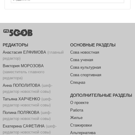
РЕДАКТОРЫ
ОСНОВНЫЕ РАЗДЕЛЫ
Анастасия ЕЛФИМОВА
(главный
Сова новостная
редактор)
Сова ученая
Виктория МОРОЗОВА
Сова культурная
(заместитель главного
Сова спортивная
редактора)
Спецназ
Анна ПОПОЛИТОВА
(шеф-
редактор новостной совы)
ДОПОЛНИТЕЛЬНЫЕ РАЗДЕЛЫ
Татьяна ХАРЧЕНКО
(шеф-
О проекте
редактор новостной совы)
Работа
Полина ПОЛЯКОВА
(шеф-
Жилье
редактор новостной совы)
Стажировки
Екатерина САФЕТИНА
(шеф-
редактор новостной совы)
Альтернатива