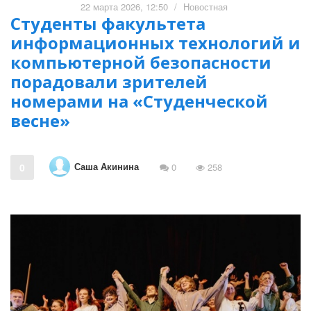
22 марта 2026, 12:50
/
Новостная
Студенты факультета
информационных технологий и
компьютерной безопасности
порадовали зрителей
номерами на «Студенческой
весне»
Саша Акинина
0
0
258