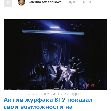
Ekaterina Sveshnikova
0
0
454
30 марта 2025, 23:04
/
Культурная
Актив журфака ВГУ показал
свои возможности на