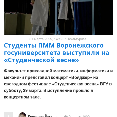
31 марта 2025, 14:19
/
Культурная
Студенты ПММ Воронежского
госуниверситета выступили на
«Студенческой весне»
Факультет прикладной математики, информатики и
механики представил концерт «Вояджер» на
ежегодном фестивале «Студенческая весна» ВГУ в
субботу, 29 марта. Выступление прошло в
концертном зале.
Кристина Ёлгина
1
0
1009