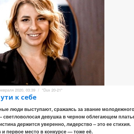
февраля 2020, 03:39
/
"Dux 20-21"
ути к себе
ные люди выступают, сражаясь за звание молодежног
 – светловолосая девушка в черном облегающем платье
истина держится уверенно, лидерство – это ее стихия.
и первое место в конкурсе — тоже её.