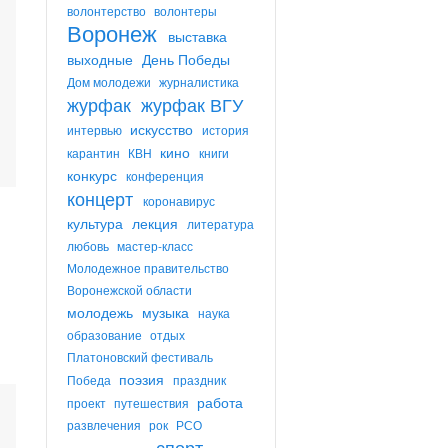
волонтерство
волонтеры
Воронеж
выставка
выходные
День Победы
Дом молодежи
журналистика
журфак
журфак ВГУ
искусство
интервью
история
кино
карантин
КВН
книги
конкурс
конференция
концерт
коронавирус
культура
лекция
литература
любовь
мастер-класс
Молодежное правительство
Воронежской области
молодежь
музыка
наука
образование
отдых
Платоновский фестиваль
поэзия
Победа
праздник
работа
проект
путешествия
развлечения
рок
РСО
спорт