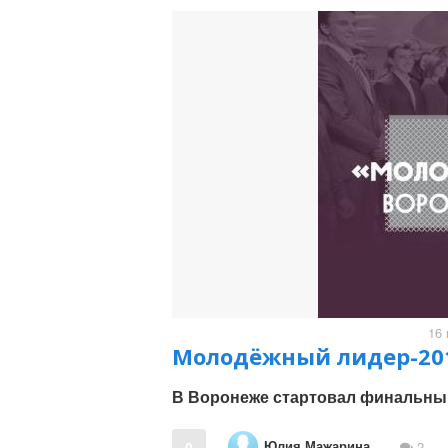
16 
Молодёжный лидер-201
В Воронеже стартовал финальный
Юлия Мажарина
0
2