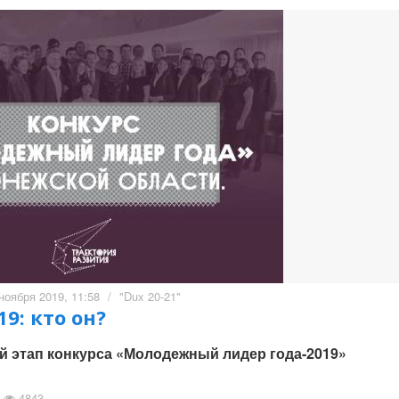
ноября 2019, 11:58
/
"Dux 20-21"
9: кто он?
 этап конкурса «Молодежный лидер года-2019»
4843