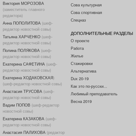
Виктория МОРОЗОВА
Сова культурная
(заместитель главного
Сова спортивная
редактора)
Спецназ
Анна ПОПОЛИТОВА
(шеф-
редактор новостной совы)
ДОПОЛНИТЕЛЬНЫЕ РАЗДЕЛЫ
Татьяна ХАРЧЕНКО
(шеф-
О проекте
редактор новостной совы)
Работа
Полина ПОЛЯКОВА
(шеф-
Жилье
редактор новостной совы)
Стажировки
Екатерина САФЕТИНА
(шеф-
редактор новостной совы)
Альтернатива
Екатерина ХОДАКОВСКАЯ
)
Dux 20-19
(шеф-редактор новостной совы)
Как это по-русски...
Анастасия ТРУСОВА
(шеф-
Любимый преподаватель
редактор новостной совы)
Весна 2019
Вадим ПОПОВ
(шеф-редактор
новостной совы)
Екатерина КАЗАКОВА
(шеф-
редактор новостной совы)
Анастасия ПАЛИХОВА
(редактор