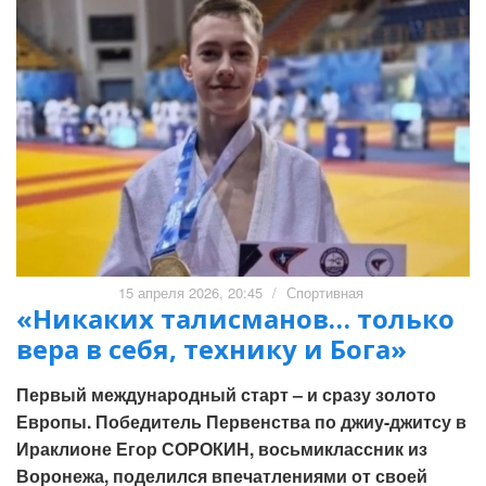
15 апреля 2026, 20:45
/
Спортивная
«Никаких талисманов… только
вера в себя, технику и Бога»
Первый международный старт – и сразу золото
Европы. Победитель Первенства по джиу-джитсу в
Ираклионе Егор СОРОКИН, восьмиклассник из
Воронежа, поделился впечатлениями от своей