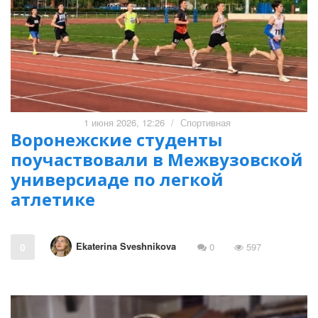
1 июня 2026, 12:26
/
Спортивная
Воронежские студенты
поучаствовали в Межвузовской
универсиаде по легкой
атлетике
Ekaterina Sveshnikova
0
0
597