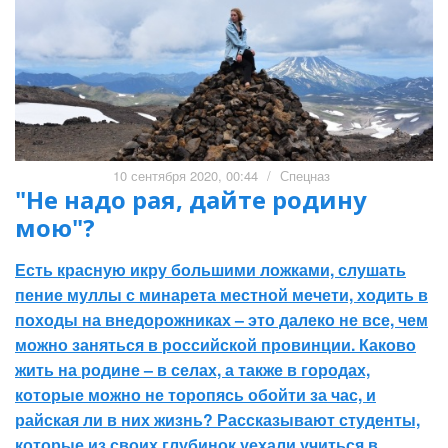
10 сентября 2020, 00:44
/
Спецназ
"Не надо рая, дайте родину
мою"?
Есть красную икру большими ложками, слушать
пение муллы с минарета местной мечети, ходить в
походы на внедорожниках – это далеко не все, чем
можно заняться в российской провинции. Каково
жить на родине – в селах, а также в городах,
которые можно не торопясь обойти за час, и
райская ли в них жизнь? Рассказывают студенты,
которые из своих глубинок уехали учиться в