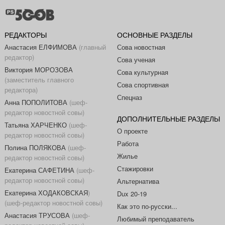
РЕДАКТОРЫ
ОСНОВНЫЕ РАЗДЕЛЫ
Анастасия ЕЛФИМОВА
(главный
Сова новостная
редактор)
Сова ученая
Виктория МОРОЗОВА
Сова культурная
(заместитель главного
Сова спортивная
редактора)
Спецназ
Анна ПОПОЛИТОВА
(шеф-
редактор новостной совы)
ДОПОЛНИТЕЛЬНЫЕ РАЗДЕЛЫ
Татьяна ХАРЧЕНКО
(шеф-
О проекте
редактор новостной совы)
Работа
Полина ПОЛЯКОВА
(шеф-
Жилье
редактор новостной совы)
Стажировки
Екатерина САФЕТИНА
(шеф-
редактор новостной совы)
Альтернатива
Екатерина ХОДАКОВСКАЯ
)
Dux 20-19
(шеф-редактор новостной совы)
Как это по-русски...
Анастасия ТРУСОВА
(шеф-
Любимый преподаватель