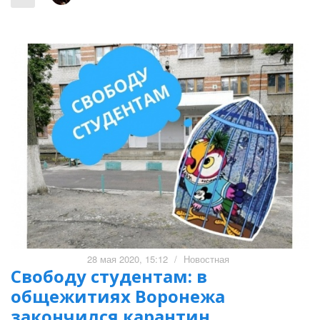
28 мая 2020, 15:12
/
Новостная
Свободу студентам: в
общежитиях Воронежа
закончился карантин