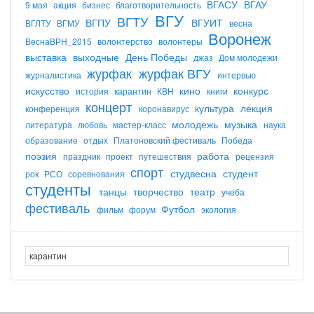
ВГАСУ
ВГАУ
9 мая
акция
бизнес
благотворительность
ВГУ
ВГТУ
ВГПУ
ВГУИТ
ВГЛТУ
ВГМУ
весна
Воронеж
ВеснаВРН_2015
волонтерство
волонтеры
выставка
выходные
День Победы
джаз
Дом молодежи
журфак
журфак ВГУ
журналистика
интервью
искусство
кино
конкурс
история
карантин
КВН
книги
концерт
культура
лекция
конференция
коронавирус
молодежь
музыка
литература
любовь
мастер-класс
наука
образование
отдых
Платоновский фестиваль
Победа
поэзия
работа
праздник
проект
путешествия
рецензия
спорт
студвесна
студент
рок
РСО
соревнования
студенты
танцы
творчество
театр
учеба
фестиваль
Футбол
фильм
форум
экология