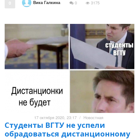
Вика Галкина
0
0
3175
17 октября 2020, 23:17
/
Новостная
Студенты ВГТУ не успели
обрадоваться дистанционному