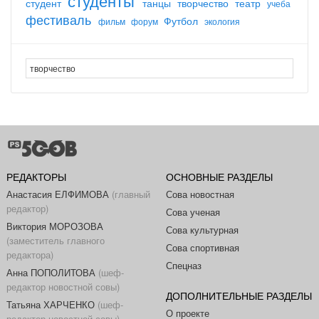
студенты
студент
танцы
творчество
театр
учеба
фестиваль
Футбол
фильм
форум
экология
РЕДАКТОРЫ
ОСНОВНЫЕ РАЗДЕЛЫ
Анастасия ЕЛФИМОВА
(главный
Сова новостная
редактор)
Сова ученая
Виктория МОРОЗОВА
Сова культурная
(заместитель главного
Сова спортивная
редактора)
Спецназ
Анна ПОПОЛИТОВА
(шеф-
редактор новостной совы)
ДОПОЛНИТЕЛЬНЫЕ РАЗДЕЛЫ
Татьяна ХАРЧЕНКО
(шеф-
О проекте
редактор новостной совы)