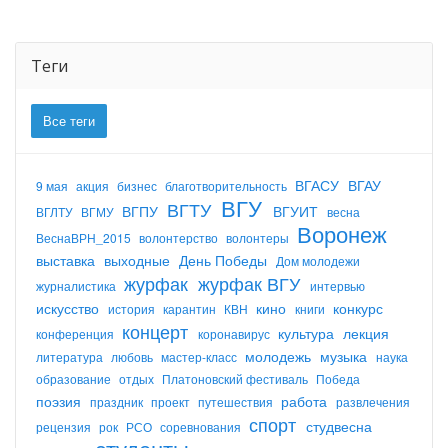
Теги
Все теги
ВГАСУ
ВГАУ
9 мая
акция
бизнес
благотворительность
ВГУ
ВГТУ
ВГПУ
ВГУИТ
ВГЛТУ
ВГМУ
весна
Воронеж
ВеснаВРН_2015
волонтерство
волонтеры
выставка
выходные
День Победы
Дом молодежи
журфак
журфак ВГУ
журналистика
интервью
искусство
кино
конкурс
история
карантин
КВН
книги
концерт
культура
лекция
конференция
коронавирус
молодежь
музыка
литература
любовь
мастер-класс
наука
образование
отдых
Платоновский фестиваль
Победа
поэзия
работа
праздник
проект
путешествия
развлечения
спорт
студвесна
рецензия
рок
РСО
соревнования