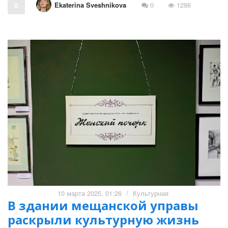
Ekaterina Sveshnikova
0
0
1286
10 марта 2025, 01:26
/
Культурная
В здании мещанской управы
раскрыли культурную жизнь