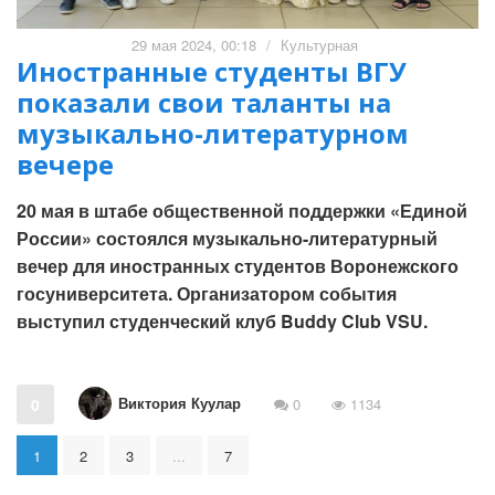
29 мая 2024, 00:18
/
Культурная
Иностранные студенты ВГУ
показали свои таланты на
музыкально-литературном
вечере
20 мая в штабе общественной поддержки «Единой
России» состоялся музыкально-литературный
вечер для иностранных студентов Воронежского
госуниверситета. Организатором события
выступил студенческий клуб Buddy Club VSU.
Виктория Куулар
0
0
1134
1
2
3
...
7