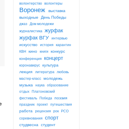
волонтерство
волонтеры
Воронеж
выставка
выходные
День Победы
джаз
Дом молодежи
журфак
журналистика
журфак ВГУ
интервью
искусство
история
карантин
кино
конкурс
КВН
книги
концерт
конференция
культура
коронавирус
лекция
литература
любовь
молодежь
мастер-класс
музыка
наука
образование
отдых
Платоновский
поэзия
фестиваль
Победа
е
праздник
проект
путешествия
работа
рецензия
рок
РСО
спорт
соревнования
студвесна
студент