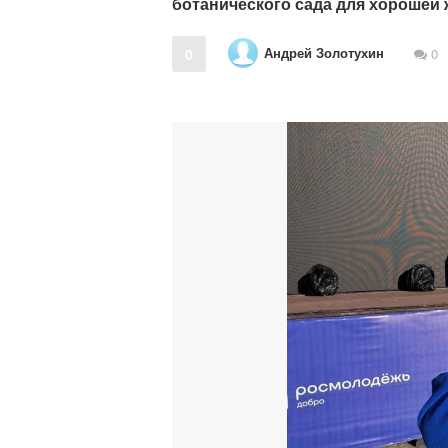
ботанического сада для хорошей 
Андрей Золотухин
0
0