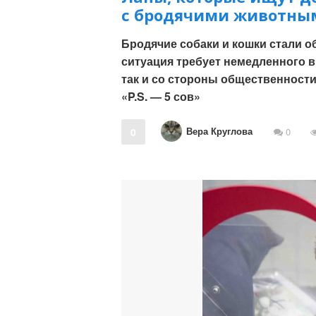
с бродячими животны
Бродячие собаки и кошки стали о
ситуация требует немедленного в
так и со стороны общественност
«P.S. — 5 сов»
Вера Круглова
0
0