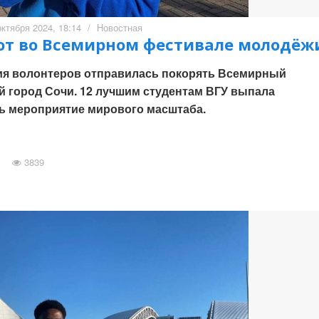
октября 2024, 18:14
/
Новостная
ют во Всемирном фестивале молодёж
ия волонтеров отправилась покорять Всемирный
 город Сочи. 12 лучшим студентам ВГУ выпала
ь мероприятие мирового масштаба.
3839