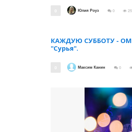
Юлия Роуз
0
0
25
КАЖДУЮ СУББОТУ - ОМ-
"Сурья".
Максим Канин
0
0