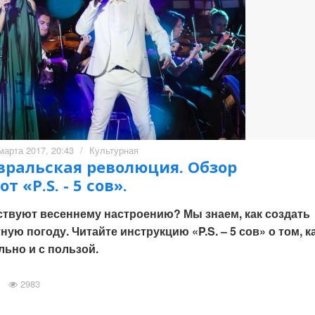
марта 2017, 20:43
/
Культурная
евральская революция. Обзор
 «P.S. - 5 сов».
бствуют весеннему настроению? Мы знаем, как создать
ую погоду. Читайте инструкцию «P.S. – 5 сов» о том, к
ьно и с пользой.
2983