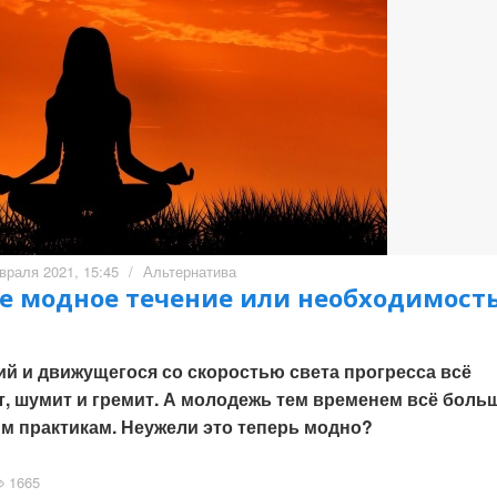
враля 2021, 15:45
/
Альтернатива
е модное течение или необходимост
й и движущегося со скоростью света прогресса всё
ит, шумит и гремит. А молодежь тем временем всё боль
м практикам. Неужели это теперь модно?
1665