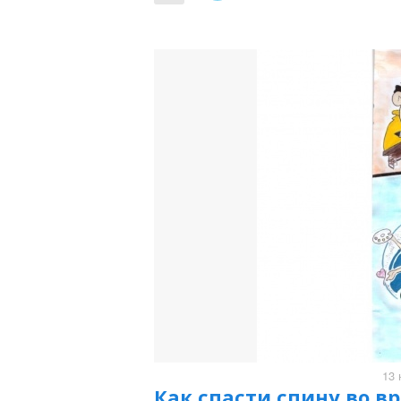
13 
Как спасти спину во в