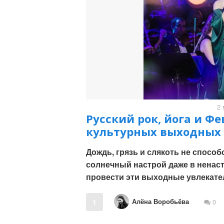
2 
Русский рок, йога и Ф
культурных выходных от
Дождь, грязь и слякоть не спосо
солнечный настрой даже в ненастн
провести эти выходные увлекател
Алёна Воробьёва
1
0