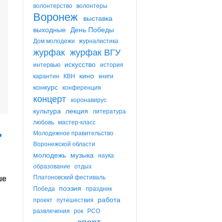
волонтерство
волонтеры
Воронеж
выставка
выходные
День Победы
Дом молодежи
журналистика
журфак
журфак ВГУ
искусство
интервью
история
кино
карантин
КВН
книги
конкурс
конференция
концерт
коронавирус
культура
лекция
литература
любовь
мастер-класс
ь
Молодежное правительство
Воронежской области
молодежь
музыка
наука
образование
отдых
ше
Платоновский фестиваль
поэзия
Победа
праздник
работа
проект
путешествия
развлечения
рок
РСО
спорт