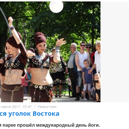
5 июля 2017, 15:47
/
Новостная
я уголок Востока
м парке прошёл международный день йоги.