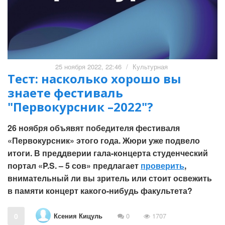
25 ноября 2022, 22:46
/
Культурная
Тест: насколько хорошо вы
знаете фестиваль
"Первокурсник –2022"?
26 ноября объявят победителя фестиваля
«Первокурсник» этого года. Жюри уже подвело
итоги. В преддверии гала-концерта студенческий
портал «P.S. – 5 сов» предлагает
проверить
,
внимательный ли вы зритель или стоит освежить
в памяти концерт какого-нибудь факультета?
Ксения Кицуль
0
0
1707