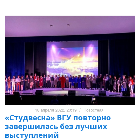
18 апреля 2022, 20:19
/
Новостная
«Студвесна» ВГУ повторно
завершилась без лучших
выступлений