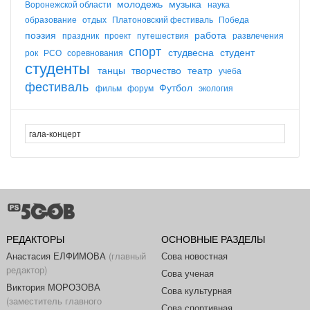
молодежь
музыка
Воронежской области
наука
образование
отдых
Платоновский фестиваль
Победа
поэзия
работа
праздник
проект
путешествия
развлечения
спорт
студвесна
студент
рок
РСО
соревнования
студенты
танцы
творчество
театр
учеба
фестиваль
Футбол
фильм
форум
экология
РЕДАКТОРЫ
ОСНОВНЫЕ РАЗДЕЛЫ
Анастасия ЕЛФИМОВА
(главный
Сова новостная
редактор)
Сова ученая
Виктория МОРОЗОВА
Сова культурная
(заместитель главного
Сова спортивная