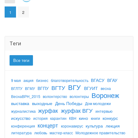
1
2
Теги
Все теги
ВГАСУ
ВГАУ
9 мая
акция
бизнес
благотворительность
ВГУ
ВГТУ
ВГПУ
ВГУИТ
ВГЛТУ
ВГМУ
весна
Воронеж
ВеснаВРН_2015
волонтерство
волонтеры
выставка
выходные
День Победы
Дом молодежи
журфак
журфак ВГУ
журналистика
интервью
искусство
кино
конкурс
история
карантин
КВН
книги
концерт
культура
лекция
конференция
коронавирус
литература
любовь
мастер-класс
Молодежное правительство