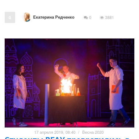
Екатерина Редченко
0
0
3881
17 апреля 2019, 08:40
/
Весна 2020