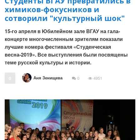
Студенты ВГАУ превратились в
химиков-фокусников и
сотворили "культурный шок"
15-го апреля в Юбилейном зале ВГАУ на гала-
концерте многочисленным зрителям показали
лучшие номера фестиваля «Студенческая
весна-2019». Все выступления были посвящены
теме русской культуры и истории.
Аня Зенищева
0
0
4951