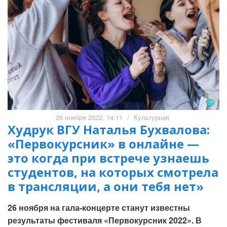
26 ноября 2022, 14:11
/
Культурная
Худрук ВГУ Наталья Бухвалова:
«Первокурсник» в онлайне —
это когда при встрече узнаешь
студентов, на которых смотрела
в трансляции, а они тебя нет»
26 ноября на гала-концерте станут известны
результаты фестиваля «Первокурсник 2022». В