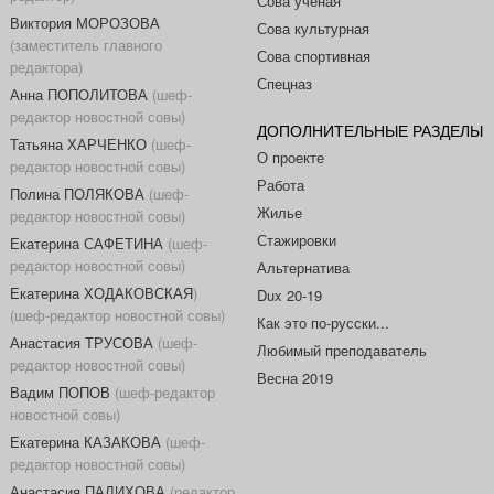
Сова ученая
Виктория МОРОЗОВА
Сова культурная
(заместитель главного
Сова спортивная
редактора)
Спецназ
Анна ПОПОЛИТОВА
(шеф-
редактор новостной совы)
ДОПОЛНИТЕЛЬНЫЕ РАЗДЕЛЫ
Татьяна ХАРЧЕНКО
(шеф-
О проекте
редактор новостной совы)
Работа
Полина ПОЛЯКОВА
(шеф-
Жилье
редактор новостной совы)
Стажировки
Екатерина САФЕТИНА
(шеф-
редактор новостной совы)
Альтернатива
Екатерина ХОДАКОВСКАЯ
)
Dux 20-19
(шеф-редактор новостной совы)
Как это по-русски...
Анастасия ТРУСОВА
(шеф-
Любимый преподаватель
редактор новостной совы)
Весна 2019
Вадим ПОПОВ
(шеф-редактор
новостной совы)
Екатерина КАЗАКОВА
(шеф-
редактор новостной совы)
Анастасия ПАЛИХОВА
(редактор