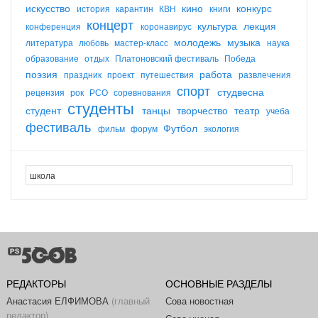
искусство
кино
конкурс
история
карантин
КВН
книги
концерт
культура
лекция
конференция
коронавирус
молодежь
музыка
литература
любовь
мастер-класс
наука
образование
отдых
Платоновский фестиваль
Победа
поэзия
работа
праздник
проект
путешествия
развлечения
спорт
студвесна
рецензия
рок
РСО
соревнования
студенты
студент
танцы
творчество
театр
учеба
фестиваль
Футбол
фильм
форум
экология
РЕДАКТОРЫ
ОСНОВНЫЕ РАЗДЕЛЫ
Анастасия ЕЛФИМОВА
(главный
Сова новостная
редактор)