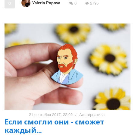
Valeria Popova
0
0
2795
21 сентября 2017, 22:02
/
Альтернатива
Если смогли они - сможет
каждый...