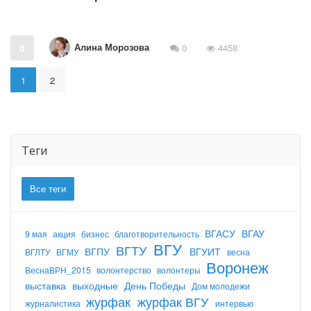
Алина Морозова
0
0
4458
1
2
Теги
Все теги
ВГАСУ
ВГАУ
9 мая
акция
бизнес
благотворительность
ВГУ
ВГТУ
ВГПУ
ВГУИТ
ВГЛТУ
ВГМУ
весна
Воронеж
ВеснаВРН_2015
волонтерство
волонтеры
выставка
выходные
День Победы
Дом молодежи
журфак
журфак ВГУ
журналистика
интервью