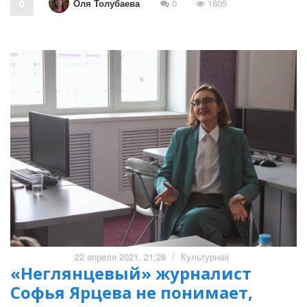
Оля Толубаева
0
0
1605
22 апреля 2021, 21:28
/
Культурная
«Неглянцевый» журналист
Софья Ярцева не понимает,