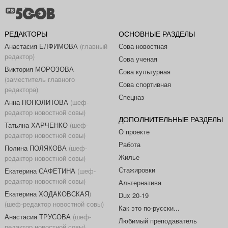
РЕДАКТОРЫ
ОСНОВНЫЕ РАЗДЕЛЫ
Анастасия ЕЛФИМОВА
(главный
Сова новостная
редактор)
Сова ученая
Виктория МОРОЗОВА
Сова культурная
(заместитель главного
Сова спортивная
редактора)
Спецназ
Анна ПОПОЛИТОВА
(шеф-
редактор новостной совы)
ДОПОЛНИТЕЛЬНЫЕ РАЗДЕЛЫ
Татьяна ХАРЧЕНКО
(шеф-
О проекте
редактор новостной совы)
Работа
Полина ПОЛЯКОВА
(шеф-
Жилье
редактор новостной совы)
Стажировки
Екатерина САФЕТИНА
(шеф-
редактор новостной совы)
Альтернатива
Екатерина ХОДАКОВСКАЯ
)
Dux 20-19
(шеф-редактор новостной совы)
Как это по-русски...
Анастасия ТРУСОВА
(шеф-
Любимый преподаватель
редактор новостной совы)