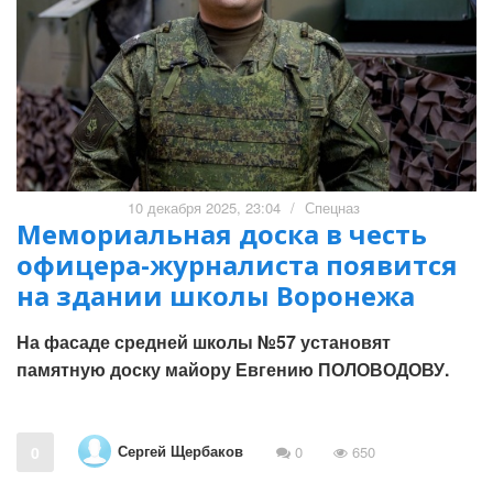
10 декабря 2025, 23:04
/
Спецназ
Мемориальная доска в честь
офицера-журналиста появится
на здании школы Воронежа
На фасаде средней школы №57 установят
памятную доску майору Евгению ПОЛОВОДОВУ.
Сергей Щербаков
0
0
650