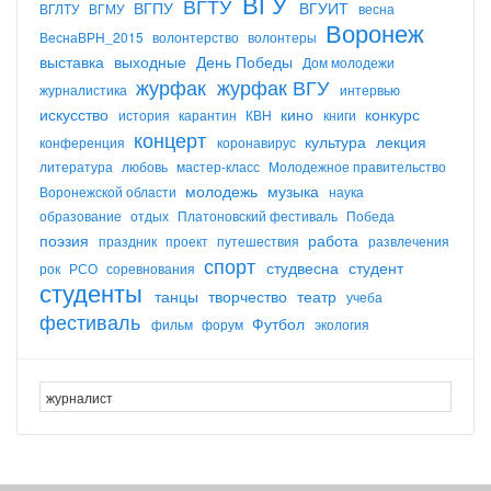
ВГУ
ВГТУ
ВГПУ
ВГУИТ
ВГЛТУ
ВГМУ
весна
Воронеж
ВеснаВРН_2015
волонтерство
волонтеры
выставка
выходные
День Победы
Дом молодежи
журфак
журфак ВГУ
журналистика
интервью
искусство
кино
конкурс
история
карантин
КВН
книги
концерт
культура
лекция
конференция
коронавирус
литература
любовь
мастер-класс
Молодежное правительство
молодежь
музыка
Воронежской области
наука
образование
отдых
Платоновский фестиваль
Победа
поэзия
работа
праздник
проект
путешествия
развлечения
спорт
студвесна
студент
рок
РСО
соревнования
студенты
танцы
творчество
театр
учеба
фестиваль
Футбол
фильм
форум
экология