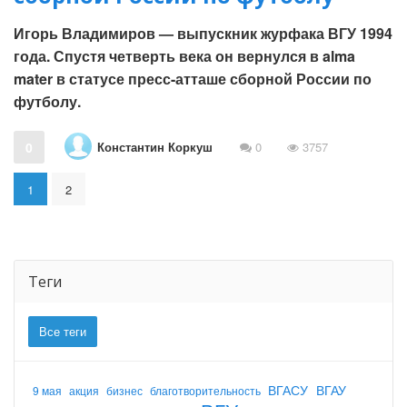
Игорь Владимиров — выпускник журфака ВГУ 1994
года. Спустя четверть века он вернулся в alma
mater в статусе пресс-атташе сборной России по
футболу.
Константин Коркуш
0
0
3757
1
2
Теги
Все теги
ВГАСУ
ВГАУ
9 мая
акция
бизнес
благотворительность