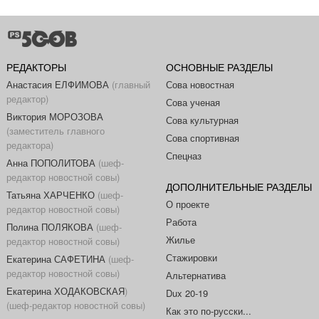
РЕДАКТОРЫ
ОСНОВНЫЕ РАЗДЕЛЫ
Анастасия ЕЛФИМОВА
(главный
Сова новостная
редактор)
Сова ученая
Виктория МОРОЗОВА
Сова культурная
(заместитель главного
Сова спортивная
редактора)
Спецназ
Анна ПОПОЛИТОВА
(шеф-
редактор новостной совы)
ДОПОЛНИТЕЛЬНЫЕ РАЗДЕЛЫ
Татьяна ХАРЧЕНКО
(шеф-
О проекте
редактор новостной совы)
Работа
Полина ПОЛЯКОВА
(шеф-
Жилье
редактор новостной совы)
Стажировки
Екатерина САФЕТИНА
(шеф-
редактор новостной совы)
Альтернатива
Екатерина ХОДАКОВСКАЯ
)
Dux 20-19
(шеф-редактор новостной совы)
Как это по-русски...