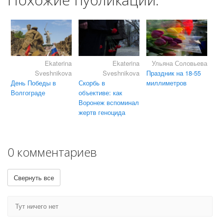
Ekaterina
Ekaterina
Ульяна Соловьева
Sveshnikova
Sveshnikova
Праздник на 18-55
День Победы в
Скорбь в
миллиметров
Волгограде
объективе: как
Воронеж вспоминал
жертв геноцида
0 комментариев
Свернуть все
Тут ничего нет