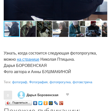
Узнать, когда состоится следующая фотопрогулка,
можно
на странице
Николая Птицына.
Дарья БОРОВЕНСКАЯ
Фото автора и Анны БУШМАКИНОЙ
Теги:
фотограф
,
Фотография
,
фотопрогулка
,
фотовстреча
Дарья Боровенская
0
Поделиться…
Похожие публикации: