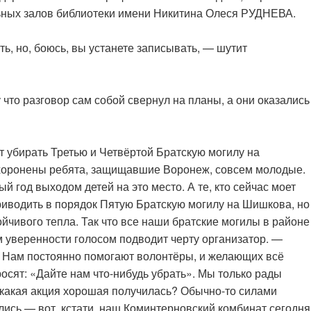
ьных залов библиотеки имени Никитина Олеся РУДНЕВА.
ь, но, боюсь, вы устанете записывать, — шутит
 что разговор сам собой свернул на планы, а они оказались
ут убирать Третью и Четвёртой Братскую могилу на
хоронены ребята, защищавшие Воронеж, совсем молодые.
й год выходом детей на это место. А те, кто сейчас моет
иводить в порядок Пятую Братскую могилу на Шишкова, но
йчивого тепла. Так что все наши братские могилы в районе
м уверенности голосом подводит черту организатор. —
е. Нам постоянно помогают волонтёры, и желающих всё
осят: «Дайте нам что-нибудь убрать». Мы только рады
е, какая акция хорошая получилась? Обычно-то силами
лись — вот, кстати, наш Коминтерновский комбинат сегодня