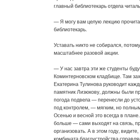
главный библиотекарь отдела читал
— Я могу вам целую лекцию прочитат
библиотекарь.
Уставать никто не собирался, потому
масштабнее разовой акции.
— У нас завтра эти же студенты буд
Коминтерновском кладбище. Там за
Екатерина Тулинова руководит кажды
памятник Лизюкову, должны были пр
погода подвела — перенесли до усто
под контролем, — мягким, но полны
Осенью и весной это всегда в план
больше — сами выходят на связь, пр
организовать. А в этом году, видит
комбината благоустройства справля