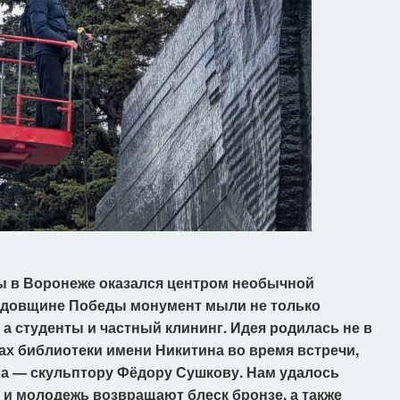
ы в Воронеже оказался центром необычной
 годовщине Победы монумент мыли не только
а студенты и частный клининг. Идея родилась не в
нах библиотеки имени Никитина во время встречи,
а — скульптору Фёдору Сушкову. Нам удалось
р и молодежь возвращают блеск бронзе, а также