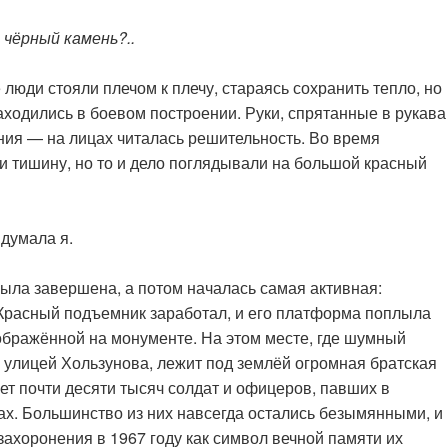
 чёрный камень?..
люди стояли плечом к плечу, стараясь сохранить тепло, но
аходились в боевом построении. Руки, спрятанные в рукава
ния — на лицах читалась решительность. Во время
и тишину, но то и дело поглядывали на большой красный
 думала я.
ыла завершена, а потом началась самая активная:
Красный подъемник заработал, и его платформа поплыла
зображённой на монументе. На этом месте, где шумный
 улицей Хользунова, лежит под землёй огромная братская
ет почти десяти тысяч солдат и офицеров, павших в
ах. Большинство из них навсегда остались безымянными, и
ахоронения в 1967 году как символ вечной памяти их