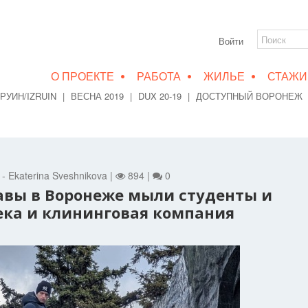
Войти
•
•
•
О ПРОЕКТЕ
РАБОТА
ЖИЛЬЕ
СТАЖИ
РУИН/IZRUIN
|
ВЕСНА 2019
|
DUX 20-19
|
ДОСТУПНЫЙ ВОРОНЕЖ
т - Ekaterina Sveshnikova |
894 |
0
авы в Воронеже мыли студенты и
ека и клининговая компания