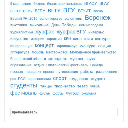
ВГАСУ
ВГАУ
9 мая
акция
бизнес
благотворительность
ВГУ
ВГТУ
ВГПУ
ВГУИТ
ВГЛТУ
ВГМУ
весна
Воронеж
ВеснаВРН_2015
волонтерство
волонтеры
выставка
выходные
День Победы
Дом молодежи
журфак
журфак ВГУ
журналистика
интервью
искусство
кино
конкурс
история
карантин
КВН
книги
концерт
культура
лекция
конференция
коронавирус
литература
любовь
мастер-класс
Молодежное правительство
молодежь
музыка
Воронежской области
наука
образование
отдых
Платоновский фестиваль
Победа
поэзия
работа
праздник
проект
путешествия
развлечения
спорт
студвесна
студент
рок
РСО
соревнования
студенты
танцы
творчество
театр
учеба
фестиваль
Футбол
фильм
форум
экология