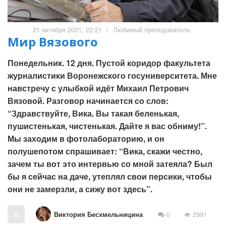
21 октября 2021, 22:21
/
Любимый преподаватель
Мир Вязового
Понедельник. 12 дня. Пустой коридор факультета
журналистики Воронежского госуниверситета. Мне
навстречу с улыбкой идёт Михаил Петрович
Вязовой. Разговор начинается со слов:
“Здравствуйте, Вика. Вы такая беленькая,
пушистенькая, чистенькая. Дайте я вас обниму!”.
Мы заходим в фотолабораторию, и он
полушепотом спрашивает: “Вика, скажи честно,
зачем ты вот это интервью со мной затеяла? Был
бы я сейчас на даче, утеплял свои персики, чтобы
они не замерзли, а сижу вот здесь”.
Виктория Бесхмельницина
0
0
2991