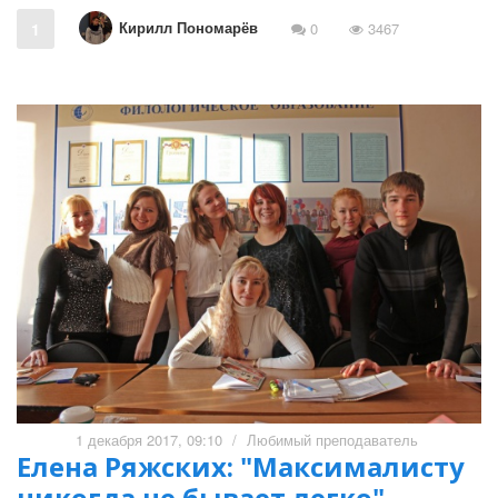
Кирилл Пономарёв
1
0
3467
1 декабря 2017, 09:10
/
Любимый преподаватель
Елена Ряжских: "Максималисту
никогда не бывает легко"