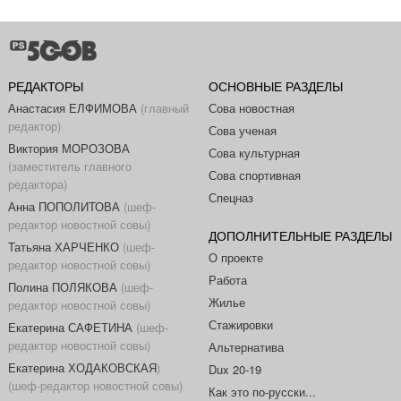
РЕДАКТОРЫ
ОСНОВНЫЕ РАЗДЕЛЫ
Анастасия ЕЛФИМОВА
(главный
Сова новостная
редактор)
Сова ученая
Виктория МОРОЗОВА
Сова культурная
(заместитель главного
Сова спортивная
редактора)
Спецназ
Анна ПОПОЛИТОВА
(шеф-
редактор новостной совы)
ДОПОЛНИТЕЛЬНЫЕ РАЗДЕЛЫ
Татьяна ХАРЧЕНКО
(шеф-
О проекте
редактор новостной совы)
Работа
Полина ПОЛЯКОВА
(шеф-
Жилье
редактор новостной совы)
Стажировки
Екатерина САФЕТИНА
(шеф-
редактор новостной совы)
Альтернатива
Екатерина ХОДАКОВСКАЯ
)
Dux 20-19
(шеф-редактор новостной совы)
Как это по-русски...