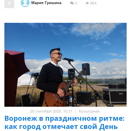
Мария Гришина
0
0
824
20 сентября 2025, 10:31
/
Культурная
Воронеж в праздничном ритме:
как город отмечает свой День