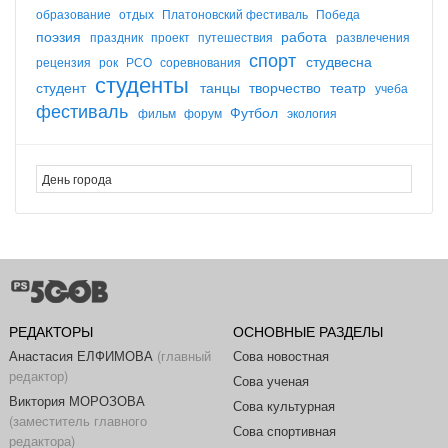
образование
отдых
Платоновский фестиваль
Победа
поэзия
работа
праздник
проект
путешествия
развлечения
спорт
студвесна
рецензия
рок
РСО
соревнования
студенты
студент
танцы
творчество
театр
учеба
фестиваль
Футбол
фильм
форум
экология
РЕДАКТОРЫ
ОСНОВНЫЕ РАЗДЕЛЫ
Анастасия ЕЛФИМОВА
(главный
Сова новостная
редактор)
Сова ученая
Виктория МОРОЗОВА
Сова культурная
(заместитель главного
Сова спортивная
редактора)