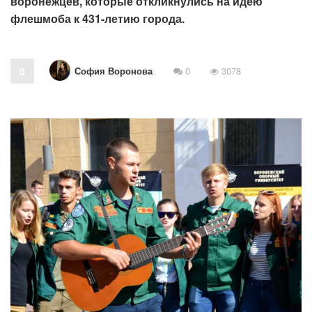
воронежцев, которые откликнулись на идею
флешмоба к 431-летию города.
София Воронова
0
0
3078