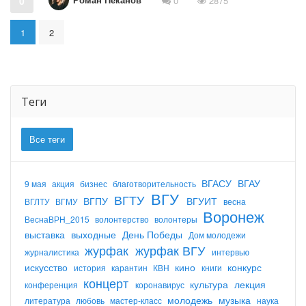
0
0
2875
1
2
Теги
Все теги
ВГАСУ
ВГАУ
9 мая
акция
бизнес
благотворительность
ВГУ
ВГТУ
ВГПУ
ВГУИТ
ВГЛТУ
ВГМУ
весна
Воронеж
ВеснаВРН_2015
волонтерство
волонтеры
выставка
выходные
День Победы
Дом молодежи
журфак
журфак ВГУ
журналистика
интервью
искусство
кино
конкурс
история
карантин
КВН
книги
концерт
культура
лекция
конференция
коронавирус
молодежь
музыка
литература
любовь
мастер-класс
наука