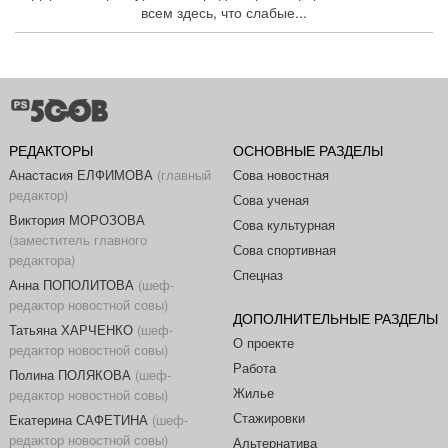
всем здесь, что слабые...
РЕДАКТОРЫ
ОСНОВНЫЕ РАЗДЕЛЫ
Анастасия ЕЛФИМОВА
(главный
Сова новостная
редактор)
Сова ученая
Виктория МОРОЗОВА
Сова культурная
(заместитель главного
Сова спортивная
редактора)
Спецназ
Анна ПОПОЛИТОВА
(шеф-
редактор новостной совы)
ДОПОЛНИТЕЛЬНЫЕ РАЗДЕЛЫ
Татьяна ХАРЧЕНКО
(шеф-
О проекте
редактор новостной совы)
Работа
Полина ПОЛЯКОВА
(шеф-
Жилье
редактор новостной совы)
Стажировки
Екатерина САФЕТИНА
(шеф-
редактор новостной совы)
Альтернатива