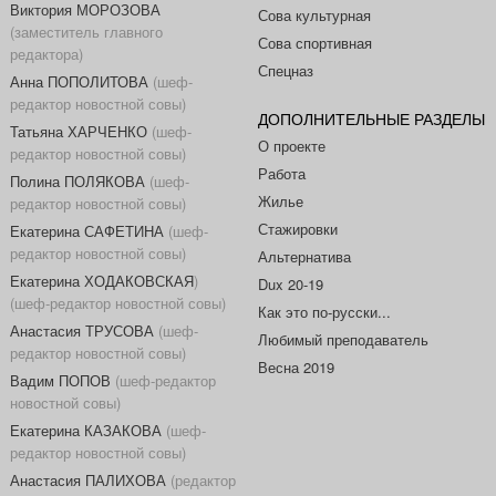
Виктория МОРОЗОВА
Сова культурная
(заместитель главного
Сова спортивная
редактора)
Спецназ
Анна ПОПОЛИТОВА
(шеф-
редактор новостной совы)
ДОПОЛНИТЕЛЬНЫЕ РАЗДЕЛЫ
Татьяна ХАРЧЕНКО
(шеф-
О проекте
редактор новостной совы)
Работа
Полина ПОЛЯКОВА
(шеф-
Жилье
редактор новостной совы)
Стажировки
Екатерина САФЕТИНА
(шеф-
редактор новостной совы)
Альтернатива
Екатерина ХОДАКОВСКАЯ
)
Dux 20-19
(шеф-редактор новостной совы)
Как это по-русски...
Анастасия ТРУСОВА
(шеф-
Любимый преподаватель
редактор новостной совы)
Весна 2019
Вадим ПОПОВ
(шеф-редактор
новостной совы)
Екатерина КАЗАКОВА
(шеф-
редактор новостной совы)
Анастасия ПАЛИХОВА
(редактор