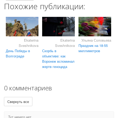
Похожие публикации:
Ekaterina
Ekaterina
Ульяна Соловьева
Sveshnikova
Sveshnikova
Праздник на 18-55
День Победы в
Скорбь в
миллиметров
Волгограде
объективе: как
Воронеж вспоминал
жертв геноцида
0 комментариев
Свернуть все
Тут ничего нет