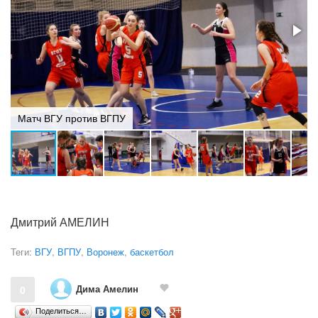
Матч ВГУ против ВГПУ
Дмитрий АМЕЛИН
Теги:
ВГУ
,
ВГПУ
,
Воронеж
,
баскетбол
Дима Амелин
0
Поделиться…