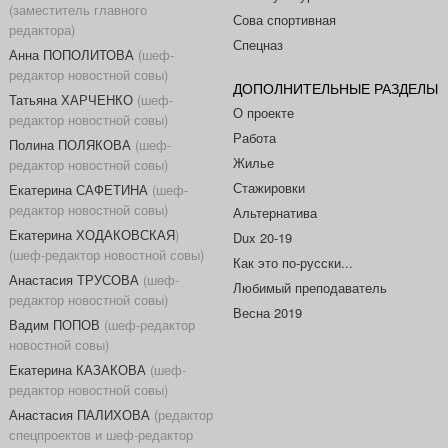
(заместитель главного
Сова спортивная
редактора)
Спецназ
Анна ПОПОЛИТОВА
(шеф-
редактор новостной совы)
ДОПОЛНИТЕЛЬНЫЕ РАЗДЕЛЫ
Татьяна ХАРЧЕНКО
(шеф-
О проекте
редактор новостной совы)
Работа
Полина ПОЛЯКОВА
(шеф-
Жилье
редактор новостной совы)
Стажировки
Екатерина САФЕТИНА
(шеф-
редактор новостной совы)
Альтернатива
Екатерина ХОДАКОВСКАЯ
)
Dux 20-19
(шеф-редактор новостной совы)
Как это по-русски...
Анастасия ТРУСОВА
(шеф-
Любимый преподаватель
редактор новостной совы)
Весна 2019
Вадим ПОПОВ
(шеф-редактор
новостной совы)
Екатерина КАЗАКОВА
(шеф-
редактор новостной совы)
Анастасия ПАЛИХОВА
(редактор
спецпроектов и шеф-редактор