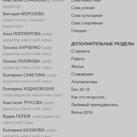
редактор)
Сова ученая
Виктория МОРОЗОВА
Сова культурная
(заместитель главного
Сова спортивная
редактора)
Спецназ
Анна ПОПОЛИТОВА
(шеф-
редактор новостной совы)
ДОПОЛНИТЕЛЬНЫЕ РАЗДЕЛЫ
Татьяна ХАРЧЕНКО
(шеф-
О проекте
редактор новостной совы)
Работа
Полина ПОЛЯКОВА
(шеф-
Жилье
редактор новостной совы)
Стажировки
Екатерина САФЕТИНА
(шеф-
редактор новостной совы)
Альтернатива
Екатерина ХОДАКОВСКАЯ
)
Dux 20-19
(шеф-редактор новостной совы)
Как это по-русски...
Анастасия ТРУСОВА
(шеф-
Любимый преподаватель
редактор новостной совы)
Весна 2019
Вадим ПОПОВ
(шеф-редактор
новостной совы)
Екатерина КАЗАКОВА
(шеф-
редактор новостной совы)