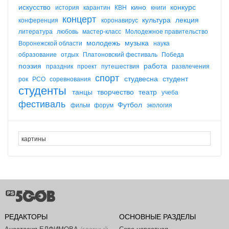
искусство
кино
конкурс
история
карантин
КВН
книги
концерт
культура
лекция
конференция
коронавирус
литература
любовь
мастер-класс
Молодежное правительство
молодежь
музыка
Воронежской области
наука
образование
отдых
Платоновский фестиваль
Победа
поэзия
работа
праздник
проект
путешествия
развлечения
спорт
студвесна
студент
рок
РСО
соревнования
студенты
танцы
творчество
театр
учеба
фестиваль
Футбол
фильм
форум
экология
РЕДАКТОРЫ
ОСНОВНЫЕ РАЗДЕЛЫ
Анастасия ЕЛФИМОВА
(главный
Сова новостная