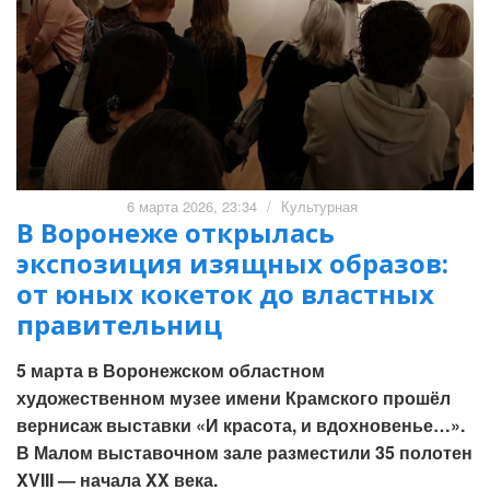
6 марта 2026, 23:34
/
Культурная
В Воронеже открылась
экспозиция изящных образов:
от юных кокеток до властных
правительниц
5 марта в Воронежском областном
художественном музее имени Крамского прошёл
вернисаж выставки «И красота, и вдохновенье…».
В Малом выставочном зале разместили 35 полотен
XVIII — начала XX века.