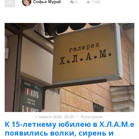
Софья Мурай
0
0
1100
1 апреля 2023, 22:03
/
Культурная
К 15-летнему юбилею в Х.Л.А.М.е
появились волки, сирень и