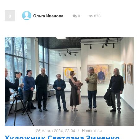
Ольга Иванова
0
0
873
26 марта 2024, 23:04
/
Новостная
Художник Светлана Зиненко