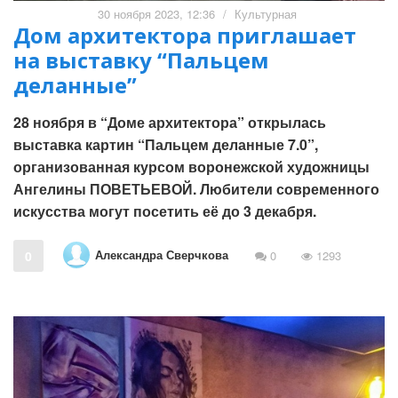
30 ноября 2023, 12:36
/
Культурная
Дом архитектора приглашает
на выставку “Пальцем
деланные”
28 ноября в “Доме архитектора” открылась
выставка картин “Пальцем деланные 7.0”,
организованная курсом воронежской художницы
Ангелины ПОВЕТЬЕВОЙ. Любители современного
искусства могут посетить её до 3 декабря.
Александра Сверчкова
0
0
1293