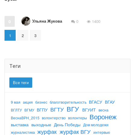
Ульяна Жукова
0
0
1400
1
2
3
Теги
Все теги
ВГАСУ
ВГАУ
9 мая
акция
бизнес
благотворительность
ВГУ
ВГТУ
ВГПУ
ВГУИТ
ВГЛТУ
ВГМУ
весна
Воронеж
ВеснаВРН_2015
волонтерство
волонтеры
выставка
выходные
День Победы
Дом молодежи
журфак
журфак ВГУ
журналистика
интервью