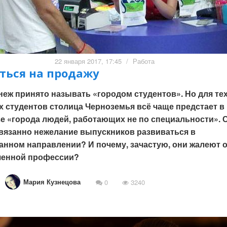
22 января 2017, 17:45
/
Работа
ться на продажу
еж принято называть «городом студентов». Но для те
 студентов столица Черноземья всё чаще предстает в
е «города людей, работающих не по специальности». 
вязанно нежелание выпускников развиваться в
нном направлении? И почему, зачастую, они жалеют 
ченной профессии?
Мария Кузнецова
0
3240