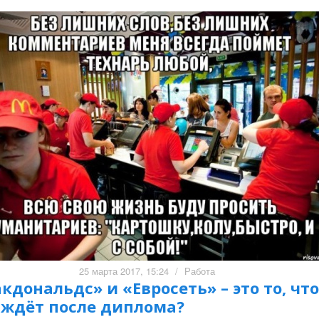
25 марта 2017, 15:24
/
Работа
кдональдс» и «Евросеть» – это то, что
 ждёт после диплома?