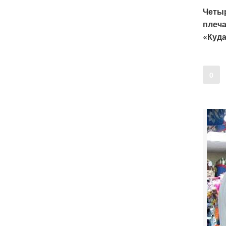
Четыр
плеча
«Куда
0