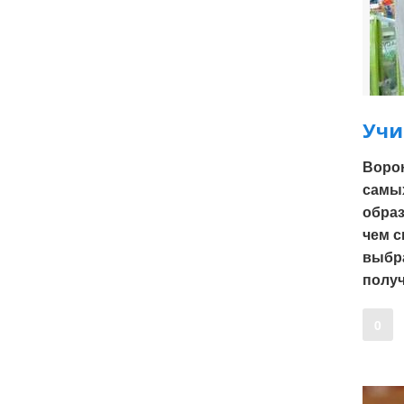
Учи
Ворон
самых
образ
чем с
выбра
полу
0