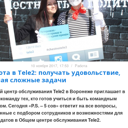
10 ноября 2017, 17:53
/
Работа
ота в Tele2: получать удовольствие,
ая сложные задачи
 центр обслуживания Tele2 в Воронеже приглашает в
команду тех, кто готов учиться и быть командным
ом. Сегодня «P.S. – 5 сов» ответит на все вопросы,
нные с подбором сотрудников и возможностями для
датов в Общем центре обслуживания Tele2.