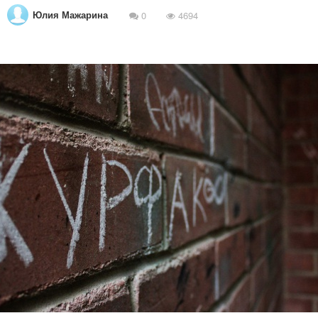
Юлия Мажарина
0
4694