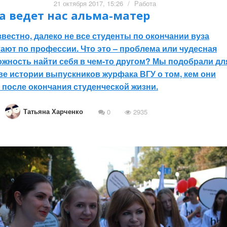
21 октября 2017, 15:26
/
Работа
а ведет нас альма-матер
звестно, далеко не все студенты по окончании вуза
ают по профессии. Что это – проблема или чудесная
жность найти себя в чем-то другом? Мы подобрали дл
ве истории выпускников журфака ВГУ о том, кем они
 после окончания студенческой жизни.
Татьяна Харченко
0
2935