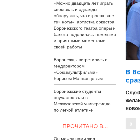
«Можно двадцать лет играть
спектакль и однажды
обнаружить, что играешь «не
те» ноты»: артистка оркестра
Воронежского театра оперы и
балета поделилась тяжёлыми
и приятными моментами
своей работы
Воронежцы встретились с
гендиректором
В В
«Союзмультфильма»
Борисом Машковцевым
сра
Воронежские студенты
Служ
поучаствовали в
желаю
Межвузовской универсиаде
ново
по легкой атлетике
0
ПРОЧИТАНО В...
Он между нами жил...