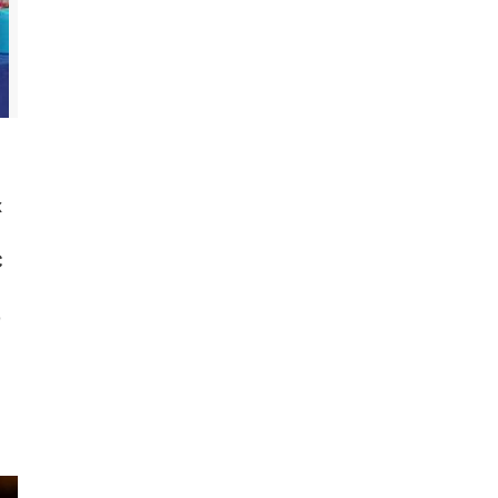
х
С
о