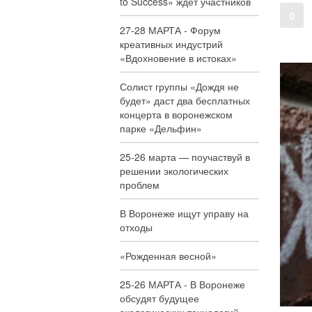
to Success» ждёт участников
0
27-28 МАРТА - Форум
креативных индустрий
«Вдохновение в истоках»
Солист группы «Дождя не
будет» даст два бесплатных
концерта в воронежском
парке «Дельфин»
25-26 марта — поучаствуй в
решении экологических
проблем
В Воронеже ищут управу на
отходы
«Рожденная весной»
25-26 МАРТА - В Воронеже
обсудят будущее
экологических технологий