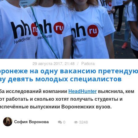
29 августа 2017, 21:48
/
Работа
оронеже на одну вакансию претенду
зу девять молодых специалистов
ба исследований компании
HeadHunter
выяснила, кем
т работать и сколько хотят получать студенты и
испечённые выпускники Воронежских вузов.
София Воронова
0
3248