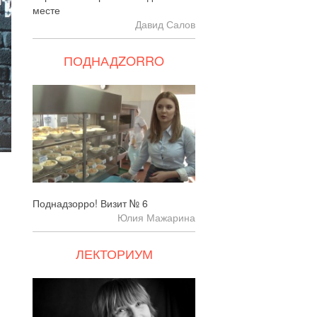
месте
Давид Салов
ПОДНАДZORRO
Поднадзорро! Визит № 6
Юлия Мажарина
ЛЕКТОРИУМ