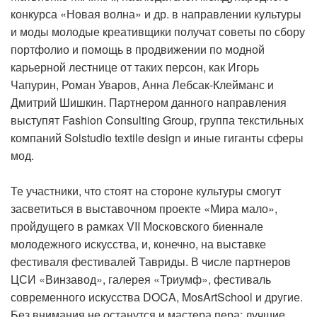
конкурса «Новая волна» и др. в направлении культуры
и моды молодые креативщики получат советы по сбору
портфолио и помощь в продвижении по модной
карьерной лестнице от таких персон, как Игорь
Чапурин, Роман Уваров, Анна Лебсак-Клейманс и
Дмитрий Шишкин. Партнером данного направления
выступят Fashion Consulting Group, группа текстильных
компаний Solstudio textile design и иные гиганты сферы
мод.
Те участники, что стоят на стороне культуры смогут
засветиться в выставочном проекте «Мира мало»,
пройдущего в рамках VII Московского биеннале
молодежного искусства, и, конечно, на выставке
фестиваля фестивалей Тавриды. В числе партнеров
ЦСИ «Винзавод», галерея «Триумф», фестиваль
современного искусства DOCA, MosArtSchool и другие.
Без внимания не останутся и мастера пера: лучшие