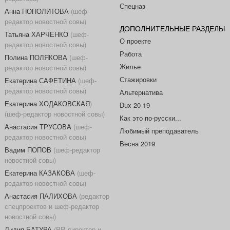
Спецназ
Анна ПОПОЛИТОВА
(шеф-
редактор новостной совы)
ДОПОЛНИТЕЛЬНЫЕ РАЗДЕЛЫ
Татьяна ХАРЧЕНКО
(шеф-
О проекте
редактор новостной совы)
Работа
Полина ПОЛЯКОВА
(шеф-
Жилье
редактор новостной совы)
Стажировки
Екатерина САФЕТИНА
(шеф-
редактор новостной совы)
Альтернатива
Екатерина ХОДАКОВСКАЯ
)
Dux 20-19
(шеф-редактор новостной совы)
Как это по-русски...
Анастасия ТРУСОВА
(шеф-
Любимый преподаватель
редактор новостной совы)
Весна 2019
Вадим ПОПОВ
(шеф-редактор
новостной совы)
Екатерина КАЗАКОВА
(шеф-
редактор новостной совы)
Анастасия ПАЛИХОВА
(редактор
спецпроектов и шеф-редактор
новостной совы)
Лидия БАТУРА
(PR-директор и