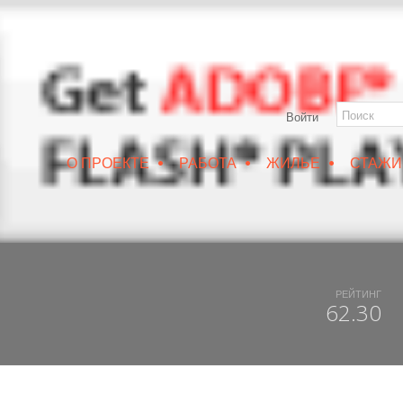
Войти
•
•
•
О ПРОЕКТЕ
РАБОТА
ЖИЛЬЕ
СТАЖИ
РУИН/IZRUIN
|
ВЕСНА 2019
|
DUX 20-19
|
ДОСТУПНЫЙ ВОРОНЕЖ
РЕЙТИНГ
62.30