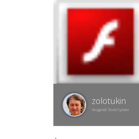
8 АВГУСТА, СУББОТА, 05:56, ВОРОНЕЖ
ИЗ
zolotukin
Андрей Золотухин