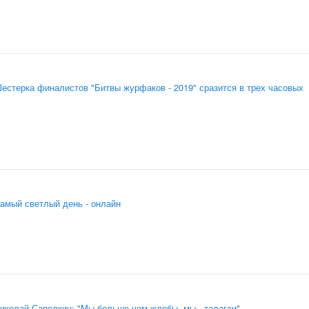
естерка финалистов "Битвы журфаков - 2019" сразится в трех часовых
амый светлый день - онлайн
иколай Сапелкин: "Мы больше чем жлобы, мы - талагаи"