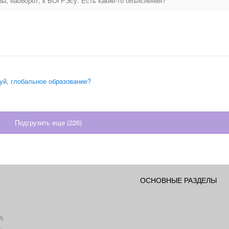
бы, наоборот, к ВОГРЭсу. Есть какие-то объяснения?
уй, глобальное образование?
Подгрузить еще (
226
)
ОСНОВНЫЕ РАЗДЕЛЫ
А