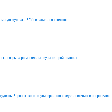
оманда журфака ВГУ не забила на «золото»
онка накрыла региональные вузы «второй волной»
туденты Воронежского госуниверситета создали петицию и попросились