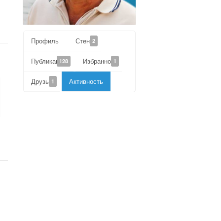
Профиль
Стена
2
Публикации
Избранное
128
1
Друзья
Активность
1