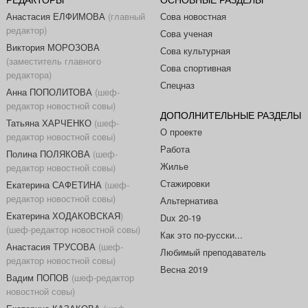
Анастасия ЕЛФИМОВА
(главный
Сова новостная
редактор)
Сова ученая
Виктория МОРОЗОВА
Сова культурная
(заместитель главного
Сова спортивная
редактора)
Спецназ
Анна ПОПОЛИТОВА
(шеф-
редактор новостной совы)
ДОПОЛНИТЕЛЬНЫЕ РАЗДЕЛЫ
Татьяна ХАРЧЕНКО
(шеф-
О проекте
редактор новостной совы)
Работа
Полина ПОЛЯКОВА
(шеф-
Жилье
редактор новостной совы)
Стажировки
Екатерина САФЕТИНА
(шеф-
редактор новостной совы)
Альтернатива
Екатерина ХОДАКОВСКАЯ
)
Dux 20-19
(шеф-редактор новостной совы)
Как это по-русски...
Анастасия ТРУСОВА
(шеф-
Любимый преподаватель
редактор новостной совы)
Весна 2019
Вадим ПОПОВ
(шеф-редактор
новостной совы)