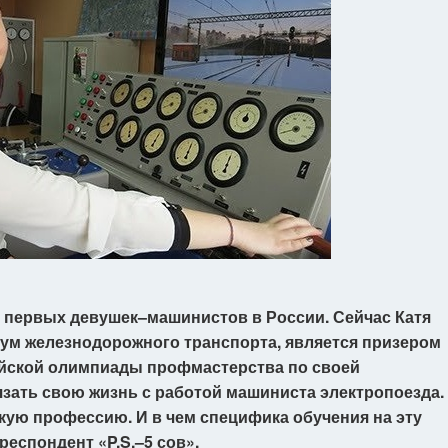
з первых девушек–машинистов в России. Сейчас Катя
кум железнодорожного транспорта, является призером
ийской олимпиады профмастерства по своей
язать свою жизнь с работой машиниста электропоезда.
ую профессию. И в чем специфика обучения на эту
еспондент «P.S.–5 сов».