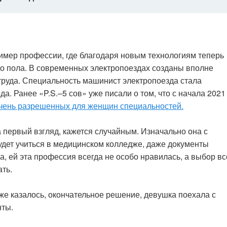
имер профессии, где благодаря новым технологиям теперь
го пола. В современных электропоездах созданы вполне
руда. Специальность машинист электропоезда стала
а. Ранее «P.S.–5 сов» уже писали о том, что с начала 2021
чень разрешенных для женщин специальностей.
 первый взгляд, кажется случайным. Изначально она с
удет учиться в медицинском колледже, даже документы
а, ей эта профессия всегда не особо нравилась, а выбор вс
ать.
уже казалось, окончательное решение, девушка поехала с
нты.