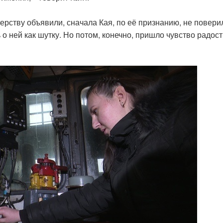
рству объявили, сначала Кая, по её признанию, не повери
о ней как шутку. Но потом, конечно, пришло чувство радос