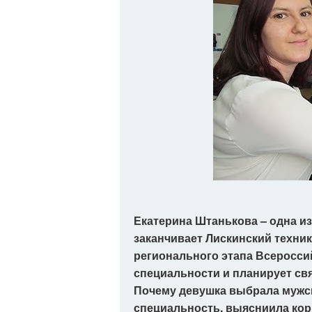
Екатерина Штанькова – одна и
заканчивает Лискинский техни
регионального этапа Всеросс
специальности и планирует св
Почему девушка выбрала мужск
специальность, выясниила корр