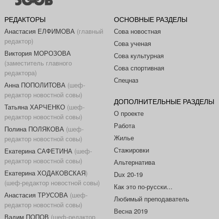
РЕДАКТОРЫ
ОСНОВНЫЕ РАЗДЕЛЫ
Анастасия ЕЛФИМОВА
(главный
Сова новостная
редактор)
Сова ученая
Виктория МОРОЗОВА
Сова культурная
(заместитель главного
Сова спортивная
редактора)
Спецназ
Анна ПОПОЛИТОВА
(шеф-
редактор новостной совы)
ДОПОЛНИТЕЛЬНЫЕ РАЗДЕЛЫ
Татьяна ХАРЧЕНКО
(шеф-
О проекте
редактор новостной совы)
Работа
Полина ПОЛЯКОВА
(шеф-
Жилье
редактор новостной совы)
Стажировки
Екатерина САФЕТИНА
(шеф-
редактор новостной совы)
Альтернатива
Екатерина ХОДАКОВСКАЯ
)
Dux 20-19
(шеф-редактор новостной совы)
Как это по-русски...
Анастасия ТРУСОВА
(шеф-
Любимый преподаватель
редактор новостной совы)
Весна 2019
Вадим ПОПОВ
(шеф-редактор