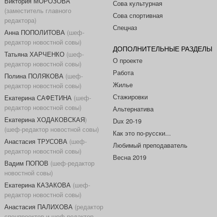
Виктория МОРОЗОВА
Сова культурная
(заместитель главного
Сова спортивная
редактора)
Спецназ
Анна ПОПОЛИТОВА
(шеф-
редактор новостной совы)
ДОПОЛНИТЕЛЬНЫЕ РАЗДЕЛЫ
Татьяна ХАРЧЕНКО
(шеф-
О проекте
редактор новостной совы)
Работа
Полина ПОЛЯКОВА
(шеф-
Жилье
редактор новостной совы)
Стажировки
Екатерина САФЕТИНА
(шеф-
редактор новостной совы)
Альтернатива
Екатерина ХОДАКОВСКАЯ
)
Dux 20-19
(шеф-редактор новостной совы)
Как это по-русски...
Анастасия ТРУСОВА
(шеф-
Любимый преподаватель
редактор новостной совы)
Весна 2019
Вадим ПОПОВ
(шеф-редактор
новостной совы)
Екатерина КАЗАКОВА
(шеф-
редактор новостной совы)
Анастасия ПАЛИХОВА
(редактор
спецпроектов и шеф-редактор