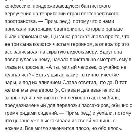
конфессию, придерживающуюся баптистского
вероучения на территории стран постсоветсвкого
пространства. — Прим. ред.), потому что с нами
приехали настоящие евангелисты, которые раньше
были наркоманами. Цыганка рассказывала про то, что
ее три сына колются чистым героином, а оператор это
все записывал на скрытую видеокамеру. Вдруг она
повернулась к нему, начала пристально смотреть ему в
глаза и спросила: «А ты, милый человек, случайно не
журналист?» Есть у цыган какие-то гипнотические
чары, и под их влиянием Слава ответил, что да. В тот
же миг мы вчетвером (я, Слава и два евангелиста)
запрыгнули в минивэн (тип легкового автомобиля,
предназначенный для перевозки пассажиров, обычно с
тремя рядами сидений. — Прим. ред.) и уехали, потому
что цыгане уже выскакивали из своей машины с
ножами. Все могло закончится плохо, но обошлось.