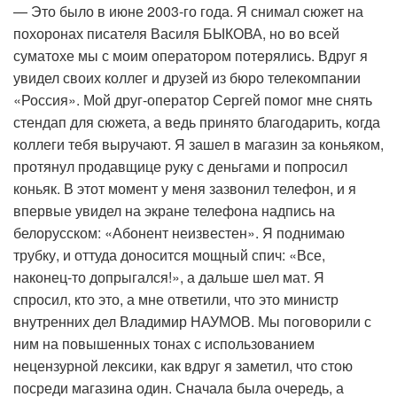
— Это было в июне 2003-го года. Я снимал сюжет на
похоронах писателя Василя БЫКОВА, но во всей
суматохе мы с моим оператором потерялись. Вдруг я
увидел своих коллег и друзей из бюро телекомпании
«Россия». Мой друг-оператор Сергей помог мне снять
стендап для сюжета, а ведь принято благодарить, когда
коллеги тебя выручают. Я зашел в магазин за коньяком,
протянул продавщице руку с деньгами и попросил
коньяк. В этот момент у меня зазвонил телефон, и я
впервые увидел на экране телефона надпись на
белорусском: «Абонент неизвестен». Я поднимаю
трубку, и оттуда доносится мощный спич: «Все,
наконец-то допрыгался!», а дальше шел мат. Я
спросил, кто это, а мне ответили, что это министр
внутренних дел Владимир НАУМОВ. Мы поговорили с
ним на повышенных тонах с использованием
нецензурной лексики, как вдруг я заметил, что стою
посреди магазина один. Сначала была очередь, а