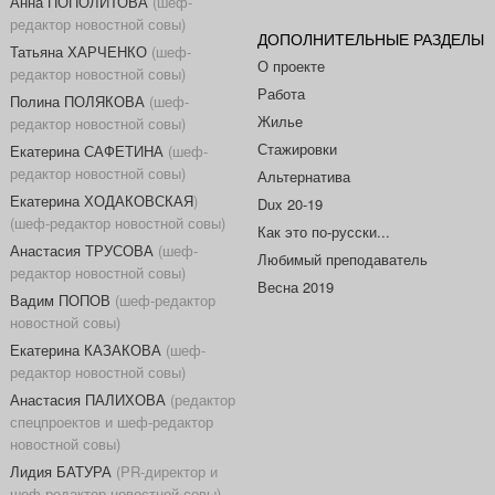
Анна ПОПОЛИТОВА
(шеф-
редактор новостной совы)
ДОПОЛНИТЕЛЬНЫЕ РАЗДЕЛЫ
Татьяна ХАРЧЕНКО
(шеф-
О проекте
редактор новостной совы)
Работа
Полина ПОЛЯКОВА
(шеф-
Жилье
редактор новостной совы)
Стажировки
Екатерина САФЕТИНА
(шеф-
редактор новостной совы)
Альтернатива
Екатерина ХОДАКОВСКАЯ
)
Dux 20-19
(шеф-редактор новостной совы)
Как это по-русски...
Анастасия ТРУСОВА
(шеф-
Любимый преподаватель
редактор новостной совы)
Весна 2019
Вадим ПОПОВ
(шеф-редактор
новостной совы)
Екатерина КАЗАКОВА
(шеф-
редактор новостной совы)
Анастасия ПАЛИХОВА
(редактор
спецпроектов и шеф-редактор
новостной совы)
Лидия БАТУРА
(PR-директор и
шеф-редактор новостной совы)