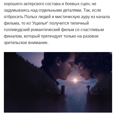
хорошего актерского состава и боевых сцен, не
задумываясь над отдельными деталями. Так, если
отбросить Полых людей и мистическую ауру из начала
фильма, то из 'Ущелья" получится типичный
голливудский романтический фильм со счастливым
финалом, который претендует только на разовое
зрительское внимание.