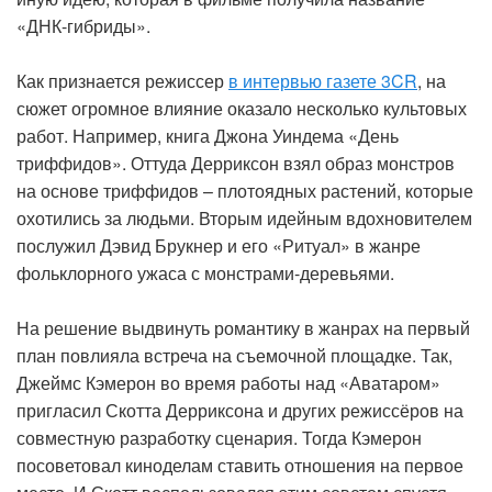
«ДНК-гибриды».
Как признается режиссер
в интервью газете 3CR
, на
сюжет огромное влияние оказало несколько культовых
работ. Например, книга Джона Уиндема «День
триффидов». Оттуда Дерриксон взял образ монстров
на основе триффидов – плотоядных растений, которые
охотились за людьми. Вторым идейным вдохновителем
послужил Дэвид Брукнер и его «Ритуал» в жанре
фольклорного ужаса с монстрами-деревьями.
На решение выдвинуть романтику в жанрах на первый
план повлияла встреча на съемочной площадке. Так,
Джеймс Кэмерон во время работы над «Аватаром»
пригласил Скотта Дерриксона и других режиссёров на
совместную разработку сценария. Тогда Кэмерон
посоветовал киноделам ставить отношения на первое