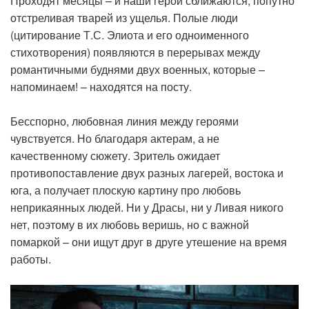
Проходят месяцы – и наши герои сближаются, попутно
отстреливая тварей из ущелья. Полые люди
(цитирование Т.С. Элиота и его одноименного
стихотворения) появляются в перерывах между
романтичными буднями двух военных, которые –
напоминаем! – находятся на посту.
Бесспорно, любовная линия между героями
чувствуется. Но благодаря актерам, а не
качественному сюжету. Зритель ожидает
противопоставление двух разных лагерей, востока и
юга, а получает плоскую картину про любовь
неприкаянных людей. Ни у Драсы, ни у Ливая никого
нет, поэтому в их любовь веришь, но с важной
помаркой – они ищут друг в друге утешение на время
работы.