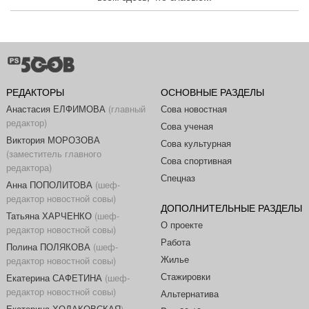
РЕДАКТОРЫ
ОСНОВНЫЕ РАЗДЕЛЫ
Анастасия ЕЛФИМОВА
(главный
Сова новостная
редактор)
Сова ученая
Виктория МОРОЗОВА
Сова культурная
(заместитель главного
Сова спортивная
редактора)
Спецназ
Анна ПОПОЛИТОВА
(шеф-
редактор новостной совы)
ДОПОЛНИТЕЛЬНЫЕ РАЗДЕЛЫ
Татьяна ХАРЧЕНКО
(шеф-
О проекте
редактор новостной совы)
Работа
Полина ПОЛЯКОВА
(шеф-
Жилье
редактор новостной совы)
Стажировки
Екатерина САФЕТИНА
(шеф-
редактор новостной совы)
Альтернатива
Екатерина ХОДАКОВСКАЯ
)