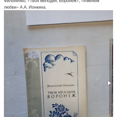
Филоненко; «Твоя мелодия, Воронеж», «Именем
любви» А.А. Ионкина.