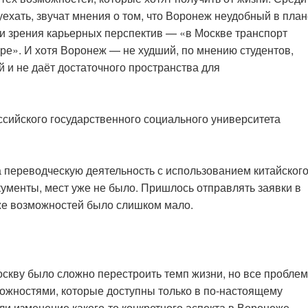
ехать, звучат мнения о том, что Воронеж неудобный в план
ки зрения карьерных перспектив — «в Москве транспорт
ре». И хотя Воронеж — не худший, по мнению студентов,
 и не даёт достаточного пространства для
сийского государственного социального университета
а переводческую деятельность с использованием китайског
кументы, мест уже не было. Пришлось отправлять заявки в
еже возможностей было слишком мало.
скву было сложно перестроить темп жизни, но все пробле
жностями, которые доступны только в по-настоящему
ли изменение какого-то конкретного аспекта в Воронеже