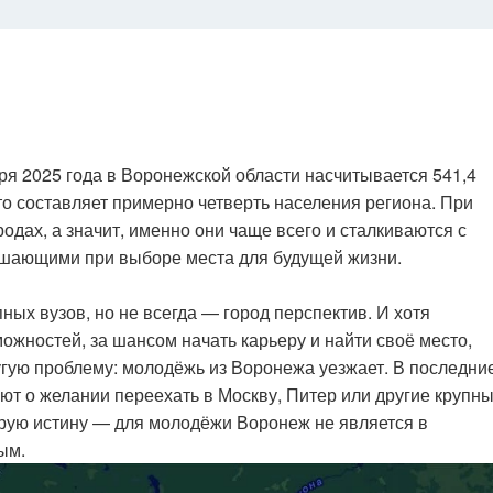
ря 2025 года в Воронежской области насчитывается 541,4
что составляет примерно четверть населения региона. При
одах, а значит, именно они чаще всего и сталкиваются с
ешающими при выборе места для будущей жизни.
ных вузов, но не всегда — город перспектив. И хотя
ожностей, за шансом начать карьеру и найти своё место,
угую проблему: молодёжь из Воронежа уезжает. В последни
ют о желании переехать в Москву, Питер или другие крупн
арую истину — для молодёжи Воронеж не является в
ым.