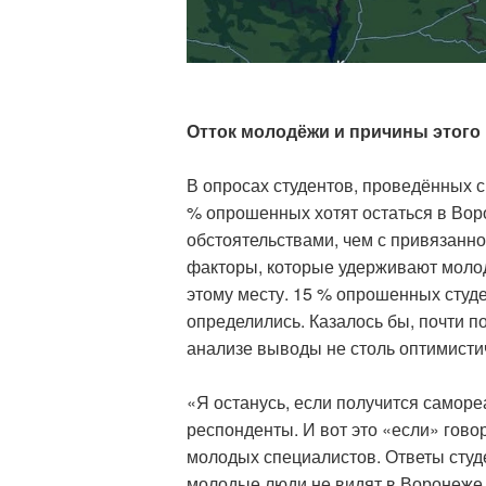
Отток молодёжи и причины этого
В опросах студентов, проведённых 
% опрошенных хотят остаться в Воро
обстоятельствами, чем с привязанно
факторы, которые удерживают молод
этому месту. 15 % опрошенных студе
определились. Казалось бы, почти п
анализе выводы не столь оптимисти
«Я останусь, если получится саморе
респонденты. И вот это «если» гово
молодых специалистов. Ответы студ
молодые люди не видят в Воронеже т