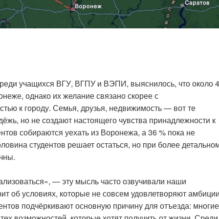
среди учащихся ВГУ, ВГПУ и ВЭПИ, выяснилось, что около 
неже, однако их желание связано скорее с
стью к городу. Семья, друзья, недвижимость — вот те
ёжь, но не создают настоящего чувства принадлежности к
нтов собираются уехать из Воронежа, а 36 % пока не
оловина студентов решает остаться, но при более детально
чны.
ализоваться», — эту мысль часто озвучивали наши
рит об условиях, которые не совсем удовлетворяют амбици
ентов подчёркивают основную причину для отъезда: многие
ех возможностей, которые хотят получить от жизни. Среди