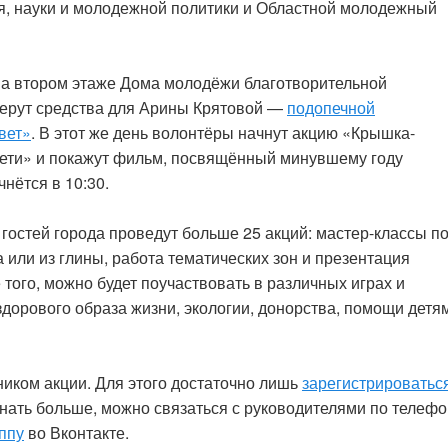
я, науки и молодежной политики и Областной молодежный
на втором этаже Дома молодёжи благотворительной
берут средства для Арины Крятовой —
подопечной
вет»
. В этот же день волонтёры начнут акцию «Крышка-
ети» и покажут фильм, посвящённый минувшему году
нётся в 10:30.
гостей города проведут больше 25 акций: мастер-классы п
или из глины, работа тематических зон и презентация
 того, можно будет поучаствовать в различных играх и
 здорового образа жизни, экологии, донорства, помощи детя
иком акции. Для этого достаточно лишь
зарегистрироватьс
нать больше, можно связаться с руководителями по телефо
ппу
во Вконтакте.