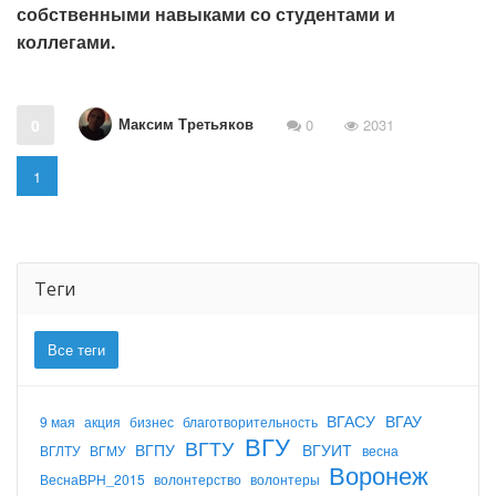
собственными навыками со студентами и
коллегами.
Максим Третьяков
0
0
2031
1
Теги
Все теги
ВГАСУ
ВГАУ
9 мая
акция
бизнес
благотворительность
ВГУ
ВГТУ
ВГПУ
ВГУИТ
ВГЛТУ
ВГМУ
весна
Воронеж
ВеснаВРН_2015
волонтерство
волонтеры