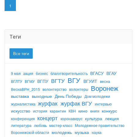
1
Теги
Все теги
ВГАСУ
ВГАУ
9 мая
акция
бизнес
благотворительность
ВГУ
ВГТУ
ВГПУ
ВГУИТ
ВГЛТУ
ВГМУ
весна
Воронеж
ВеснаВРН_2015
волонтерство
волонтеры
выставка
выходные
День Победы
Дом молодежи
журфак
журфак ВГУ
журналистика
интервью
искусство
кино
конкурс
история
карантин
КВН
книги
концерт
культура
лекция
конференция
коронавирус
литература
любовь
мастер-класс
Молодежное правительство
молодежь
музыка
Воронежской области
наука