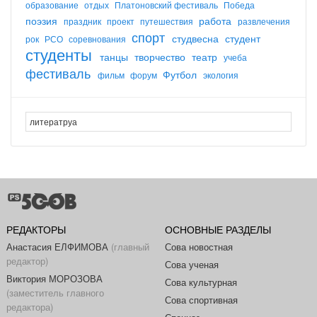
образование
отдых
Платоновский фестиваль
Победа
поэзия
работа
праздник
проект
путешествия
развлечения
спорт
студвесна
студент
рок
РСО
соревнования
студенты
танцы
творчество
театр
учеба
фестиваль
Футбол
фильм
форум
экология
РЕДАКТОРЫ
ОСНОВНЫЕ РАЗДЕЛЫ
Анастасия ЕЛФИМОВА
(главный
Сова новостная
редактор)
Сова ученая
Виктория МОРОЗОВА
Сова культурная
(заместитель главного
Сова спортивная
редактора)