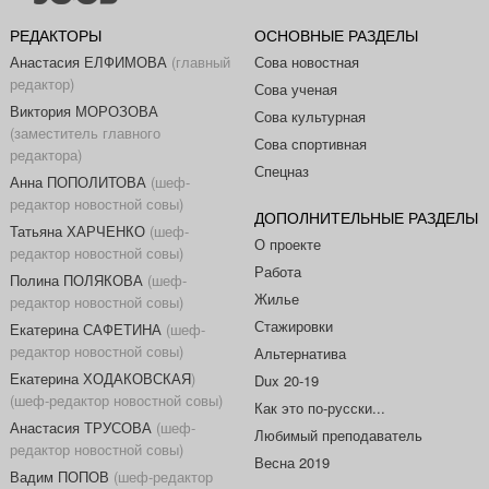
РЕДАКТОРЫ
ОСНОВНЫЕ РАЗДЕЛЫ
Анастасия ЕЛФИМОВА
(главный
Сова новостная
редактор)
Сова ученая
Виктория МОРОЗОВА
Сова культурная
(заместитель главного
Сова спортивная
редактора)
Спецназ
Анна ПОПОЛИТОВА
(шеф-
редактор новостной совы)
ДОПОЛНИТЕЛЬНЫЕ РАЗДЕЛЫ
Татьяна ХАРЧЕНКО
(шеф-
О проекте
редактор новостной совы)
Работа
Полина ПОЛЯКОВА
(шеф-
Жилье
редактор новостной совы)
Стажировки
Екатерина САФЕТИНА
(шеф-
редактор новостной совы)
Альтернатива
Екатерина ХОДАКОВСКАЯ
)
Dux 20-19
(шеф-редактор новостной совы)
Как это по-русски...
Анастасия ТРУСОВА
(шеф-
Любимый преподаватель
редактор новостной совы)
Весна 2019
Вадим ПОПОВ
(шеф-редактор