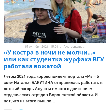
15 октября 2021, 15:01
/
Альтернатива
«У костра в ночи не молчи...»
или как студентка журфака ВГУ
работала вожатой
Летом 2021 года корреспондент портала «P.s – 5
сов» Наталья БАКУТИНА отправилась работать в
детский лагерь Алушты вместе с движением
студенческих отрядов Воронежской области. И
вот, что из этого вышло…