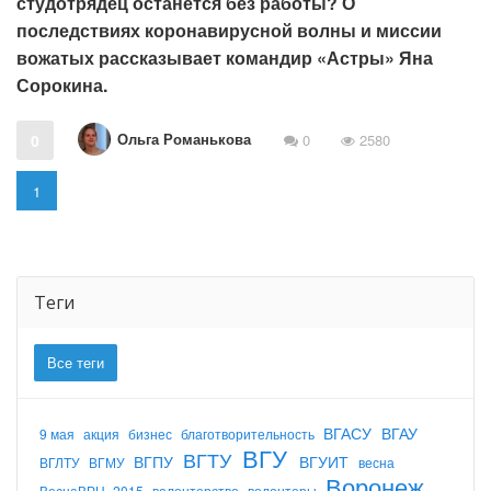
студотрядец останется без работы? О
последствиях коронавирусной волны и миссии
вожатых рассказывает командир «Астры» Яна
Сорокина.
Ольга Романькова
0
0
2580
1
Теги
Все теги
ВГАСУ
ВГАУ
9 мая
акция
бизнес
благотворительность
ВГУ
ВГТУ
ВГПУ
ВГУИТ
ВГЛТУ
ВГМУ
весна
Воронеж
ВеснаВРН_2015
волонтерство
волонтеры