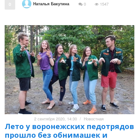
Наталья Бакутина
0
0
1547
2 сентября 2020, 14:30
/
Новостная
Лето у воронежских педотрядов
прошло без обнимашек и