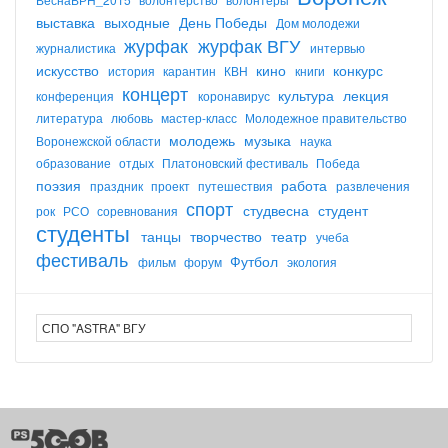
выставка
выходные
День Победы
Дом молодежи
журфак
журфак ВГУ
журналистика
интервью
искусство
кино
конкурс
история
карантин
КВН
книги
концерт
культура
лекция
конференция
коронавирус
литература
любовь
мастер-класс
Молодежное правительство
молодежь
музыка
Воронежской области
наука
образование
отдых
Платоновский фестиваль
Победа
поэзия
работа
праздник
проект
путешествия
развлечения
спорт
студвесна
студент
рок
РСО
соревнования
студенты
танцы
творчество
театр
учеба
фестиваль
Футбол
фильм
форум
экология