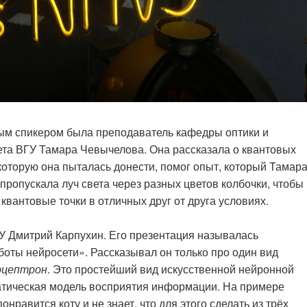
вым спикером была преподаватель кафедры оптики и
ета ВГУ Тамара Чевычелова. Она рассказала о квантовых
которую она пыталась донести, помог опыт, который Тамар
ропускала луч света через разных цветов колбочки, чтобы
квантовые точки в отличных друг от друга условиях.
У Дмитрий Карпухин. Его презентация называлась
оты нейросети». Рассказывал он только про один вид
рцептрон
. Это простейший вид искусственной нейронной
матическая модель восприятия информации. На примере
онравится коту и не знает, что для этого сделать из трёх