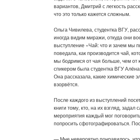
вариантов, Дмитрий с легкость расск
что это только кажется сложным.
Ольга Чивилева, студентка ВГУ, рас
иногда видим миражи, откуда они во
выступление «Чай: что и зачем мы п
поведала, как производится чай, кот
мы бодримся от чая больше, чем от 
спикером была студентка ВГУ Алёна
Она рассказала, какие химические э
взорвётся.
После каждого из выступлений посе
книги тому, кто, на их взгляд, зада
мероприятия каждый мог поговорить
попросить сфотографироваться. Пос
— Мне невероятно понравилось, что 