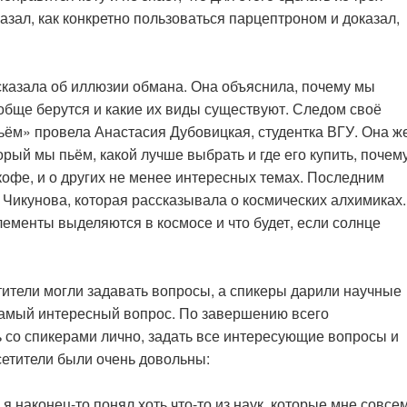
азал, как конкретно пользоваться парцептроном и доказал,
сказала об иллюзии обмана. Она объяснила, почему мы
обще берутся и какие их виды существуют. Следом своё
ьём» провела Анастасия Дубовицкая, студентка ВГУ. Она ж
орый мы пьём, какой лучше выбрать и где его купить, почем
кофе, и о других не менее интересных темах. Последним
 Чикунова, которая рассказывала о космических алхимиках.
лементы выделяются в космосе и что будет, если солнце
тители могли задавать вопросы, а спикеры дарили научные
л самый интересный вопрос. По завершению всего
 со спикерами лично, задать все интересующие вопросы и
етители были очень довольны:
я наконец-то понял хоть что-то из наук, которые мне совсе