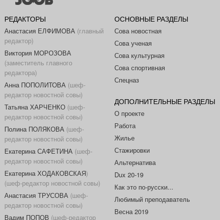
РЕДАКТОРЫ
ОСНОВНЫЕ РАЗДЕЛЫ
Анастасия ЕЛФИМОВА
(главный
Сова новостная
редактор)
Сова ученая
Виктория МОРОЗОВА
Сова культурная
(заместитель главного
Сова спортивная
редактора)
Спецназ
Анна ПОПОЛИТОВА
(шеф-
редактор новостной совы)
ДОПОЛНИТЕЛЬНЫЕ РАЗДЕЛЫ
Татьяна ХАРЧЕНКО
(шеф-
О проекте
редактор новостной совы)
Работа
Полина ПОЛЯКОВА
(шеф-
Жилье
редактор новостной совы)
Стажировки
Екатерина САФЕТИНА
(шеф-
редактор новостной совы)
Альтернатива
Екатерина ХОДАКОВСКАЯ
)
Dux 20-19
(шеф-редактор новостной совы)
Как это по-русски...
Анастасия ТРУСОВА
(шеф-
Любимый преподаватель
редактор новостной совы)
Весна 2019
Вадим ПОПОВ
(шеф-редактор