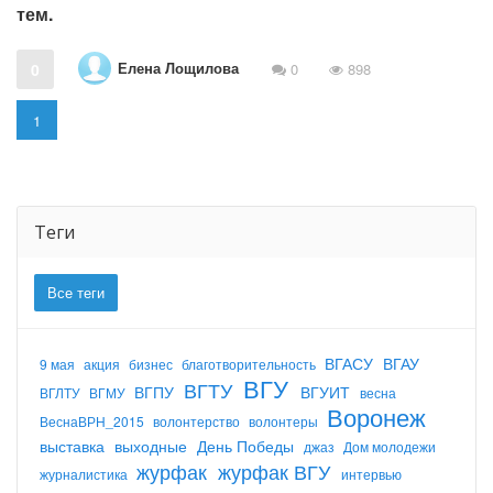
тем.
Елена Лощилова
0
0
898
1
Теги
Все теги
ВГАСУ
ВГАУ
9 мая
акция
бизнес
благотворительность
ВГУ
ВГТУ
ВГПУ
ВГУИТ
ВГЛТУ
ВГМУ
весна
Воронеж
ВеснаВРН_2015
волонтерство
волонтеры
выставка
выходные
День Победы
джаз
Дом молодежи
журфак
журфак ВГУ
журналистика
интервью