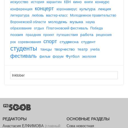
искусство
кино
конкурс
история
карантин
КВН
книги
концерт
культура
лекция
конференция
коронавирус
литература
любовь
мастер-класс
Молодежное правительство
молодежь
музыка
Воронежской области
наука
образование
отдых
Платоновский фестиваль
Победа
поэзия
работа
праздник
проект
путешествия
рецензия
спорт
студвесна
студент
рок
соревнования
студенты
танцы
творчество
театр
учеба
фестиваль
Футбол
фильм
форум
экология
РЕДАКТОРЫ
ОСНОВНЫЕ РАЗДЕЛЫ
Анастасия ЕЛФИМОВА
(главный
Сова новостная