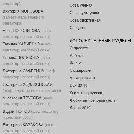
редактор)
Сова ученая
Виктория МОРОЗОВА
Сова культурная
(заместитель главного
Сова спортивная
редактора)
Спецназ
Анна ПОПОЛИТОВА
(шеф-
редактор новостной совы)
ДОПОЛНИТЕЛЬНЫЕ РАЗДЕЛЫ
Татьяна ХАРЧЕНКО
(шеф-
О проекте
редактор новостной совы)
Работа
Полина ПОЛЯКОВА
(шеф-
Жилье
редактор новостной совы)
Стажировки
Екатерина САФЕТИНА
(шеф-
редактор новостной совы)
Альтернатива
Екатерина ХОДАКОВСКАЯ
)
Dux 20-19
(шеф-редактор новостной совы)
Как это по-русски...
Анастасия ТРУСОВА
(шеф-
Любимый преподаватель
редактор новостной совы)
Весна 2019
Вадим ПОПОВ
(шеф-редактор
новостной совы)
Екатерина КАЗАКОВА
(шеф-
редактор новостной совы)