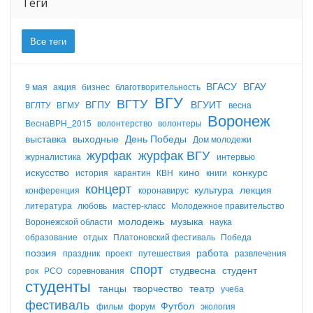
Теги
Все теги
ВГАСУ
ВГАУ
9 мая
акция
бизнес
благотворительность
ВГУ
ВГТУ
ВГПУ
ВГУИТ
ВГЛТУ
ВГМУ
весна
Воронеж
ВеснаВРН_2015
волонтерство
волонтеры
выставка
выходные
День Победы
Дом молодежи
журфак
журфак ВГУ
журналистика
интервью
искусство
кино
конкурс
история
карантин
КВН
книги
концерт
культура
лекция
конференция
коронавирус
литература
любовь
мастер-класс
Молодежное правительство
молодежь
музыка
Воронежской области
наука
образование
отдых
Платоновский фестиваль
Победа
поэзия
работа
праздник
проект
путешествия
развлечения
спорт
студвесна
студент
рок
РСО
соревнования
студенты
танцы
творчество
театр
учеба
фестиваль
Футбол
фильм
форум
экология