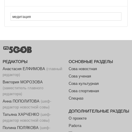
РЕДАКТОРЫ
ОСНОВНЫЕ РАЗДЕЛЫ
Анастасия ЕЛФИМОВА
(главный
Сова новостная
редактор)
Сова ученая
Виктория МОРОЗОВА
Сова культурная
(заместитель главного
Сова спортивная
редактора)
Спецназ
Анна ПОПОЛИТОВА
(шеф-
редактор новостной совы)
ДОПОЛНИТЕЛЬНЫЕ РАЗДЕЛЫ
Татьяна ХАРЧЕНКО
(шеф-
О проекте
редактор новостной совы)
Работа
Полина ПОЛЯКОВА
(шеф-