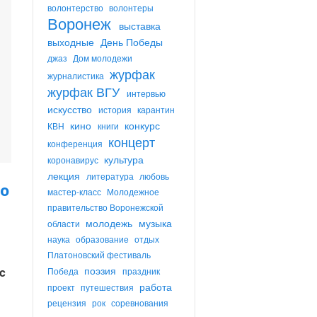
волонтерство
волонтеры
Воронеж
выставка
выходные
День Победы
джаз
Дом молодежи
журфак
журналистика
журфак ВГУ
интервью
искусство
история
карантин
кино
конкурс
КВН
книги
концерт
конференция
культура
коронавирус
лекция
литература
любовь
о
мастер-класс
Молодежное
правительство Воронежской
молодежь
музыка
области
наука
образование
отдых
Платоновский фестиваль
поэзия
c
Победа
праздник
работа
проект
путешествия
рецензия
рок
соревнования