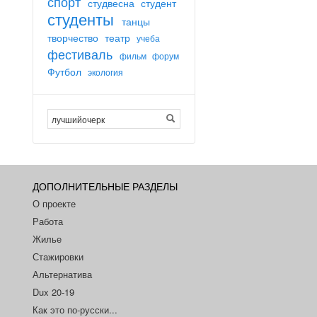
спорт
студвесна
студент
студенты
танцы
творчество
театр
учеба
фестиваль
фильм
форум
Футбол
экология
ДОПОЛНИТЕЛЬНЫЕ РАЗДЕЛЫ
О проекте
Работа
Жилье
Стажировки
Альтернатива
Dux 20-19
Как это по-русски...