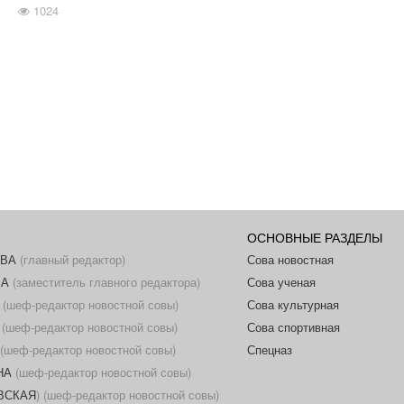
1024
ОСНОВНЫЕ РАЗДЕЛЫ
ОВА
(главный редактор)
Сова новостная
ВА
(заместитель главного редактора)
Сова ученая
(шеф-редактор новостной совы)
Сова культурная
(шеф-редактор новостной совы)
Сова спортивная
(шеф-редактор новостной совы)
Спецназ
НА
(шеф-редактор новостной совы)
ОВСКАЯ
) (шеф-редактор новостной совы)