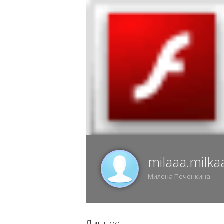
8 АВГУСТА, СУББОТА, 17:11, ВОРОНЕЖ
ИЗ
milaaa.milk
Милена Печенкина
Личное