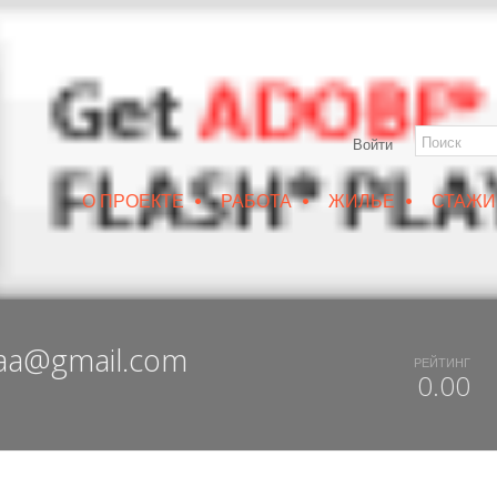
Войти
•
•
•
О ПРОЕКТЕ
РАБОТА
ЖИЛЬЕ
СТАЖИ
РУИН/IZRUIN
|
ВЕСНА 2019
|
DUX 20-19
|
ДОСТУПНЫЙ ВОРОНЕЖ
aaa@gmail.com
РЕЙТИНГ
0.00