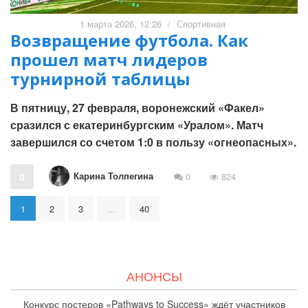
1 марта 2026, 12:26
/
Спортивная
Возвращение футбола. Как
прошел матч лидеров
турнирной таблицы
В пятницу, 27 февраля, воронежский «Факел»
сразился с екатеринбургским «Уралом». Матч
завершился со счетом 1:0 в пользу «огнеопасных».
Карина Толпегина
0
0
824
1
2
3
...
40
АНОНСЫ
Конкурс постеров «Pathways to Success» ждёт участников