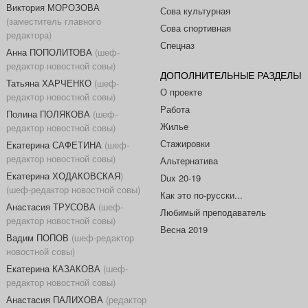
Виктория МОРОЗОВА
Сова культурная
(заместитель главного
Сова спортивная
редактора)
Спецназ
Анна ПОПОЛИТОВА
(шеф-
редактор новостной совы)
ДОПОЛНИТЕЛЬНЫЕ РАЗДЕЛЫ
Татьяна ХАРЧЕНКО
(шеф-
О проекте
редактор новостной совы)
Работа
Полина ПОЛЯКОВА
(шеф-
Жилье
редактор новостной совы)
Стажировки
Екатерина САФЕТИНА
(шеф-
редактор новостной совы)
Альтернатива
Екатерина ХОДАКОВСКАЯ
)
Dux 20-19
(шеф-редактор новостной совы)
Как это по-русски...
Анастасия ТРУСОВА
(шеф-
Любимый преподаватель
редактор новостной совы)
Весна 2019
Вадим ПОПОВ
(шеф-редактор
новостной совы)
Екатерина КАЗАКОВА
(шеф-
редактор новостной совы)
Анастасия ПАЛИХОВА
(редактор