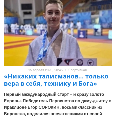
15 апреля 2026, 20:45
/
Спортивная
«Никаких талисманов… только
вера в себя, технику и Бога»
Первый международный старт – и сразу золото
Европы. Победитель Первенства по джиу-джитсу в
Ираклионе Егор СОРОКИН, восьмиклассник из
Воронежа, поделился впечатлениями от своей