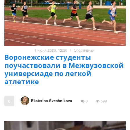
1 июня 2026, 12:26
/
Спортивная
Воронежские студенты
поучаствовали в Межвузовской
универсиаде по легкой
атлетике
Ekaterina Sveshnikova
0
0
598