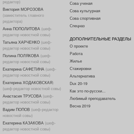
редактор)
Сова ученая
Виктория МОРОЗОВА
Сова культурная
(заместитель главного
Сова спортивная
редактора)
Спецназ
Анна ПОПОЛИТОВА
(шеф-
редактор новостной совы)
ДОПОЛНИТЕЛЬНЫЕ РАЗДЕЛЫ
Татьяна ХАРЧЕНКО
(шеф-
О проекте
редактор новостной совы)
Работа
Полина ПОЛЯКОВА
(шеф-
Жилье
редактор новостной совы)
Стажировки
Екатерина САФЕТИНА
(шеф-
редактор новостной совы)
Альтернатива
Екатерина ХОДАКОВСКАЯ
)
Dux 20-19
(шеф-редактор новостной совы)
Как это по-русски...
Анастасия ТРУСОВА
(шеф-
Любимый преподаватель
редактор новостной совы)
Весна 2019
Вадим ПОПОВ
(шеф-редактор
новостной совы)
Екатерина КАЗАКОВА
(шеф-
редактор новостной совы)