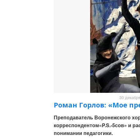
30 декабря
Роман Горлов: «Мое п
Преподаватель Воронежского хор
корреспондентом«P.S.-5сов» и ра
понимании педагогики.