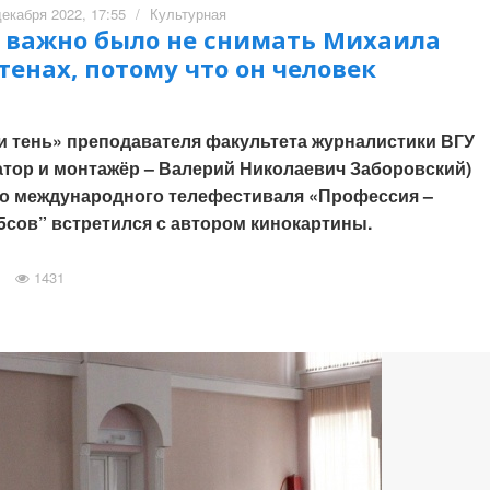
декабря 2022, 17:55
/
Культурная
с важно было не снимать Михаила
тенах, потому что он человек
и тень» преподавателя факультета журналистики ВГУ
атор и монтажёр – Валерий Николаевич Заборовский)
го международного телефестиваля «Профессия –
-5сов” встретился с автором кинокартины.
1431