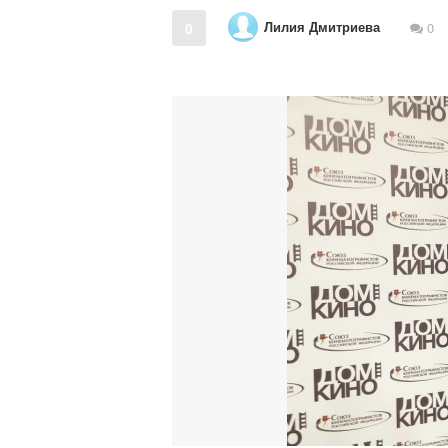
Лилия Дмитриева
0
0