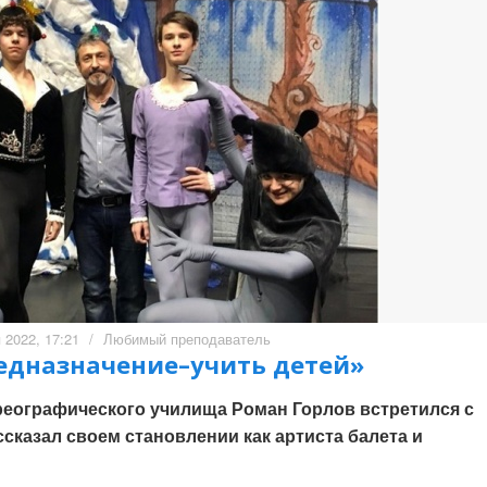
 2022, 17:21
/
Любимый преподаватель
редназначение–учить детей»
еографического училища Роман Горлов встретился с
ссказал своем становлении как артиста балета и