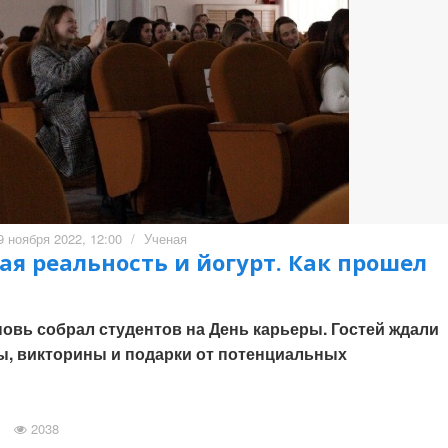
9 ноября 2022, 12:00
/
Ученая
ая реальность и йогурт. Как прошел
новь собрал студентов на День карьеры. Гостей ждали
ы, викторины и подарки от потенциальных
2038