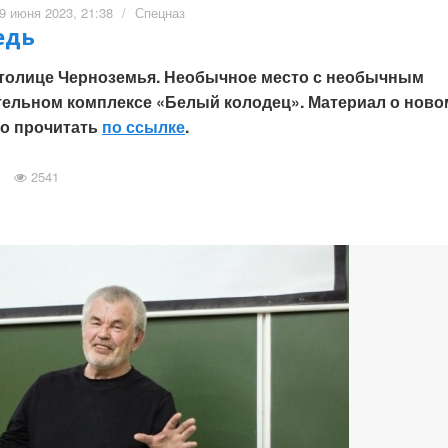
9 июня 2023, 21:38
/
Спецназ
едь
столице Черноземья. Необычное место с необычным
тельном комплексе «Белый колодец». Материал о ново
но прочитать
по ссылке
.
2541