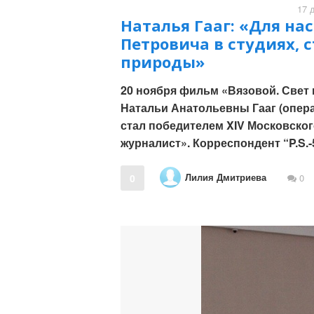
17 
Наталья Гааг: «Для на
Петровича в студиях, с
природы»
20 ноября фильм «Вязовой. Свет 
Натальи Анатольевны Гааг (опер
стал победителем XIV Московско
журналист». Корреспондент “P.S.
Лилия Дмитриева
0
0