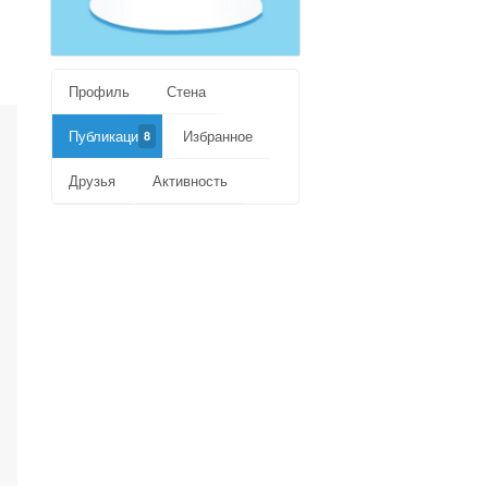
Профиль
Стена
Публикации
Избранное
8
Друзья
Активность