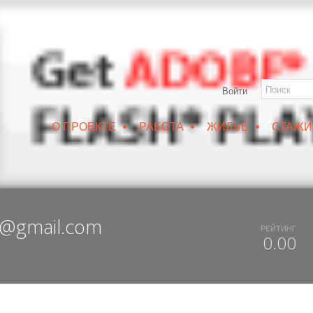
Войти
•
•
•
О ПРОЕКТЕ
РАБОТА
ЖИЛЬЕ
СТАЖИ
РУИН/IZRUIN
|
ВЕСНА 2019
|
DUX 20-19
|
ДОСТУПНЫЙ ВОРОНЕЖ
03@gmail.com
РЕЙТИНГ
0.00