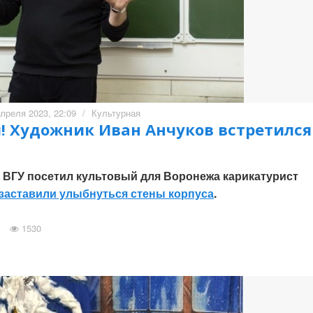
апреля 2023, 22:09
/
Культурная
 Художник Иван Анчуков встретился
 ВГУ посетил культовый для Воронежа карикатурист
заставили улыбнуться стены корпуса
.
1530