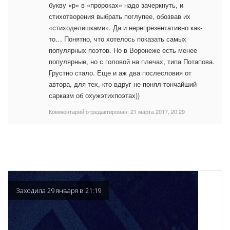
букву «р» в «пророках» надо зачеркнуть, и
стихотворения выбрать поглупее, обозвав их
«стиходелишками». Да и нерепрезентативно как-
то… Понятно, что хотелось показать самых
популярных поэтов. Но в Воронеже есть менее
популярные, но с головой на плечах, типа Потапова.
Грустно стало. Еще и аж два послесловия от
автора, для тех, кто вдруг не понял тончайший
сарказм об охужэтихпоэтах))
Комментарий отредактирован:
21 марта 2017, 20:29
Заходила 29 января в 21:19