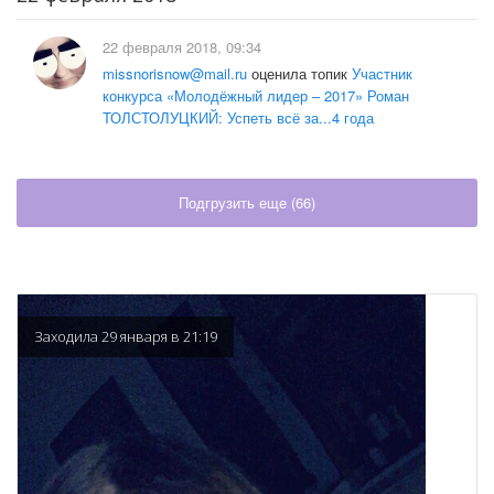
22 февраля 2018, 09:34
missnorisnow@mail.ru
оценила топик
Участник
конкурса «Молодёжный лидер – 2017» Роман
ТОЛСТОЛУЦКИЙ: Успеть всё за...4 года
Подгрузить еще (
66
)
Заходила 29 января в 21:19