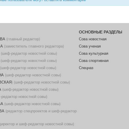
ОСНОВНЫЕ РАЗДЕЛЫ
ОВА
(главный редактор)
Сова новостная
ВА
(заместитель главного редактора)
Сова ученая
(шеф-редактор новостной совы)
Сова культурная
(шеф-редактор новостной совы)
Сова спортивная
(шеф-редактор новостной совы)
Спецназ
НА
(шеф-редактор новостной совы)
ОВСКАЯ
) (шеф-редактор новостной совы)
А
(шеф-редактор новостной совы)
редактор новостной совы)
ВА
(шеф-редактор новостной совы)
ВА
(редактор спецпроектов и шеф-редактор
иректор и шеф-редактор новостной совы)