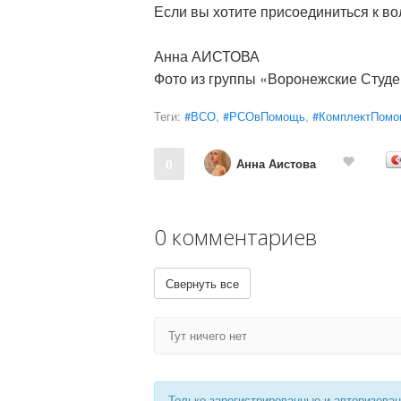
Если вы хотите присоединиться к в
Анна АИСТОВА
Фото из группы «Воронежские Студ
Теги:
#ВСО
,
#РСОвПомощь
,
#КомплектПом
Анна Аистова
0
0 комментариев
Свернуть все
Тут ничего нет
Только зарегистрированные и авторизова