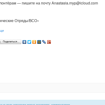
олонтёрам — пишите на почту Anastasia.myp@icloud.com
енческие Отряды/ВСО»
ощи
Поделиться…
нные пользователи могут оставлять комментарии