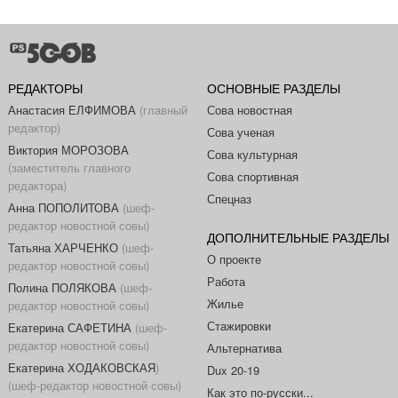
РЕДАКТОРЫ
ОСНОВНЫЕ РАЗДЕЛЫ
Анастасия ЕЛФИМОВА
(главный
Сова новостная
редактор)
Сова ученая
Виктория МОРОЗОВА
Сова культурная
(заместитель главного
Сова спортивная
редактора)
Спецназ
Анна ПОПОЛИТОВА
(шеф-
редактор новостной совы)
ДОПОЛНИТЕЛЬНЫЕ РАЗДЕЛЫ
Татьяна ХАРЧЕНКО
(шеф-
О проекте
редактор новостной совы)
Работа
Полина ПОЛЯКОВА
(шеф-
Жилье
редактор новостной совы)
Стажировки
Екатерина САФЕТИНА
(шеф-
редактор новостной совы)
Альтернатива
Екатерина ХОДАКОВСКАЯ
)
Dux 20-19
(шеф-редактор новостной совы)
Как это по-русски...