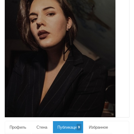
Профиль
Стена
Публикации
Избранное
9