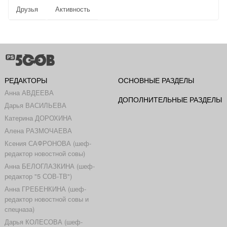
Друзья
Активность
РЕДАКТОРЫ
ОСНОВНЫЕ РАЗДЕЛЫ
Анна АВДЕЕВА
ДОПОЛНИТЕЛЬНЫЕ РАЗДЕЛЫ
Дарья ВАСИЛЬЕВА
Катерина ДОРОХИНА
Алена РАЗМОЧАЕВА
Ксения САФРОНОВА (шеф-
редактор новостной совы)
Анна БЕЛОГЛАЗКИНА (шеф-
редактор "5 СОВ-ТВ")
Анна ГРЕБЕНКИНА (шеф-
редактор новостной совы и
спецназа)
Дарья КОЛЕСОВА (шеф-